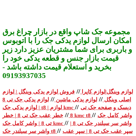
مجموعه جک شاپ واقع در بازار چراغ برق
امکان ارسال لوازم یدکی جک را با اتوبوس
و باربری برای شما مشتریان عزیز دارد زیر
قیمت بازار جنس و قطعه یدکی خود را
بخرید و استعلام قیمت داشته باشد -
09193937035
//
لوازم وینگل|لوازم کاپرا
فروش لوازم یدکی وینگل | لوازم
//
//
اصلی وینگل
لوازم یدکی ماشین
لوازم یدکی جک تی 8
//
دیسک و صفحه جک تی
| لوازم یدکی جک t8 | لوازم kmc
//
//
واشر کامل جک
خطر عقب جک تی 8 | خطر kmc t8
8
//
واشر سر سیلندر جک تی 8 |
تی 8 | واشر کامل جک kmc
//
سپر عقب جک تی 8 | سپر عقب
واشر سر سیلندر جک t8