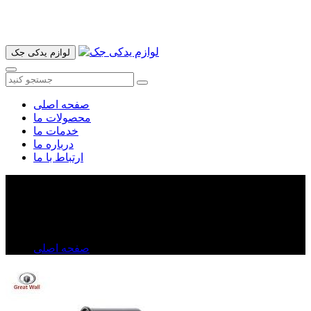
آدرس ما تهران میدان امام خمینی خیابان اکباتان پاساژ الغدیر طبقه
اول پلاک 36 فروشگاه ایرانمهر میباشد ارسال پیک موتوری و ارسال
به شهرستان انجام میشود 09193937035
لوازم یدکی جک
صفحه اصلی
محصولات ما
خدمات ما
درباره ما
ارتباط با ما
فیلتر بنزین ولکس C۳۰
فیلتر بنزین ولکس C۳۰
صفحه اصلی