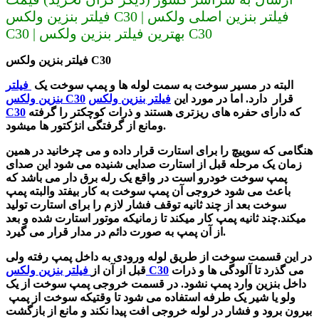
فیلتر بنزین ولکس C30 | فیلتر بنزین اصلی ولکس
C30 | بهترین فیلتر بنزین ولکس C30
فیلتر بنزین ولکس C30
البته در
مسیر سوخت به سمت لوله ها و
پمپ سوخت یک
فیلتر
قرار دارد
. اما در مورد این
فیلتر بنزین ولکس
بنزین ولکس C30
که دارای حفره های ریزتری هستند و ذرات کوچکتر را گرفته
C30
ومانع از گرفتگی انژکتور ها میشود.
هنگامی که سوییچ را برای استارت قرار داده و می چرخانید در همین
زمان یک مرحله قبل از استارت صدایی شنیده می شود این صدای
پمپ سوخت خودرو است در واقع یک رله برق دار می باشد که
باعث می شود خروجی آن پمپ سوخت به کار بیفتد والبته پمپ
سوخت بعد از چند ثانیه توقف فشار لازم را برای استارت تولید
میکند.چند ثانیه پمپ کار میکند تا زمانیکه موتور استارت شده و بعد
از آن پمپ به صورت دائم در مدار قرار می گیرد.
در این قسمت سوخت از طریق لوله ورودی به داخل پمپ رفته ولی
می گذرد تا آلودگی ها و ذرات
فیلتر بنزین ولکس C30
قبل از آن از
داخل بنزین وارد پمپ نشود. در قسمت خروجی پمپ سوخت از یک
ولو یا شیر یک طرفه استفاده می شود تا وقتیکه سوخت از پمپ
بیرون برود و فشار در لوله خروجی افت پیدا نکند و مانع از بازگشت