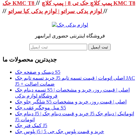
//
پمپ کلاچ جک تی 8 | پمپ کلاچ KMC T8
جک KMC T8
//
//
لوازم یدکی سراتو | لوازم یدکی کیا سراتو
فروشگاه اینترنتی حضوری ایرانمهر
ثبت ایمیل
جدیدترین محصولات ما
دیسک و صفحه جک S5
خرید تسمه تایم جک J5 اصلی اتومات | قیمت تسمه تایم JAC
J5 + ضمانت اصالت
تسمه دینام جک S5 اصلی | قیمت روز، خرید و مشخصات |
فروشگاه لوازم یدکی
شلگیر جلو جک S5 اصلی | قیمت روز، خرید و مشخصات
میل موجگیرعقب جک S5
دینام جک J5 | خرید و قیمت دینام جک J5 اتوماتیک | دینام جک
J5 اتومات
کمک فنر جک J5
پلوس جک j5 | خرید و قیمت پلوس جک جی 5