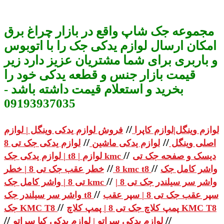
مجموعه جک شاپ واقع در بازار چراغ برق
امکان ارسال لوازم یدکی جک را با اتوبوس
و باربری برای شما مشتریان عزیز دارد زیر
قیمت بازار جنس و قطعه یدکی خود را
بخرید و استعلام قیمت داشته باشد -
09193937035
//
لوازم وینگل|لوازم کاپرا
فروش لوازم یدکی وینگل | لوازم
//
//
اصلی وینگل
لوازم یدکی ماشین
لوازم یدکی جک تی 8
//
دیسک و صفحه جک تی
| لوازم یدکی جک t8 | لوازم kmc
//
//
واشر کامل جک
خطر عقب جک تی 8 | خطر kmc t8
8
//
واشر سر سیلندر جک تی 8 |
تی 8 | واشر کامل جک kmc
//
سپر عقب جک تی 8 | سپر عقب
واشر سر سیلندر جک t8
//
پمپ کلاچ جک تی 8 | پمپ کلاچ KMC T8
جک KMC T8
//
//
لوازم یدکی سراتو | لوازم یدکی کیا سراتو