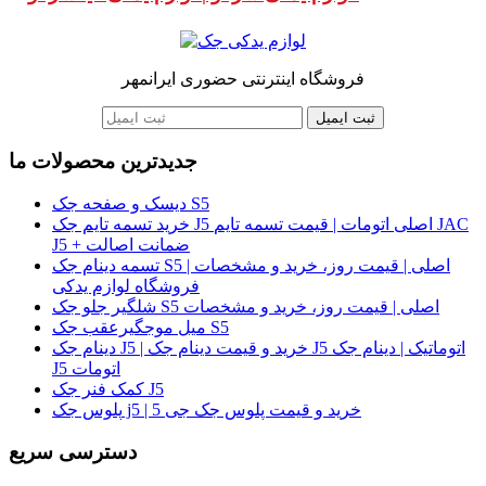
فروشگاه اینترنتی حضوری ایرانمهر
ثبت ایمیل
جدیدترین محصولات ما
دیسک و صفحه جک S5
خرید تسمه تایم جک J5 اصلی اتومات | قیمت تسمه تایم JAC
J5 + ضمانت اصالت
تسمه دینام جک S5 اصلی | قیمت روز، خرید و مشخصات |
فروشگاه لوازم یدکی
شلگیر جلو جک S5 اصلی | قیمت روز، خرید و مشخصات
میل موجگیرعقب جک S5
دینام جک J5 | خرید و قیمت دینام جک J5 اتوماتیک | دینام جک
J5 اتومات
کمک فنر جک J5
پلوس جک j5 | خرید و قیمت پلوس جک جی 5
دسترسی سریع