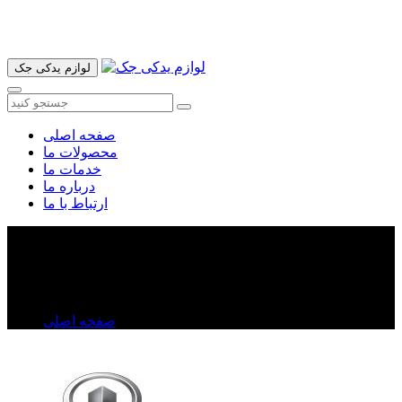
آدرس ما تهران میدان امام خمینی خیابان اکباتان پاساژ الغدیر طبقه
اول پلاک 36 فروشگاه ایرانمهر میباشد ارسال پیک موتوری و ارسال
به شهرستان انجام میشود 09193937035
لوازم یدکی جک
صفحه اصلی
محصولات ما
خدمات ما
درباره ما
ارتباط با ما
لاستیک چاکدار ولکس C۳۰
لاستیک چاکدار ولکس C۳۰
صفحه اصلی