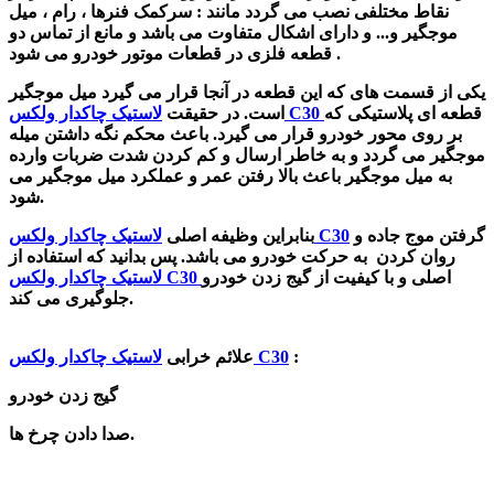
نقاط مختلفی نصب می گردد مانند : سرکمک فنرها ، رام ، میل
موجگیر و... و دارای اشکال متفاوت می باشد و مانع از تماس دو
قطعه فلزی در قطعات موتور خودرو می شود .
یکی از قسمت های که این قطعه در آنجا قرار می گیرد میل موجگیر
قطعه ای پلاستیکی که
لاستیک چاکدار ولکس C30
است. در حقیقت
بر روی محور خودرو قرار می گیرد.
باعث محکم نگه داشتن میله
موجگیر می گردد و به خاطر ارسال و کم کردن شدت ضربات وارده
به میل موجگیر باعث بالا رفتن عمر و عملکرد میل موجگیر می
شود.
گرفتن موج جاده و
لاستیک چاکدار ولکس C30
بنابراین وظیفه اصلی
روان کردن به حرکت خودرو می باشد. پس بدانید که استفاده از
اصلی و با کیفیت از گیج زدن خودرو
لاستیک چاکدار ولکس C30
جلوگیری می کند.
:
لاستیک چاکدار ولکس C30
علائم خرابی
گیج زدن خودرو
صدا دادن چرخ ها.