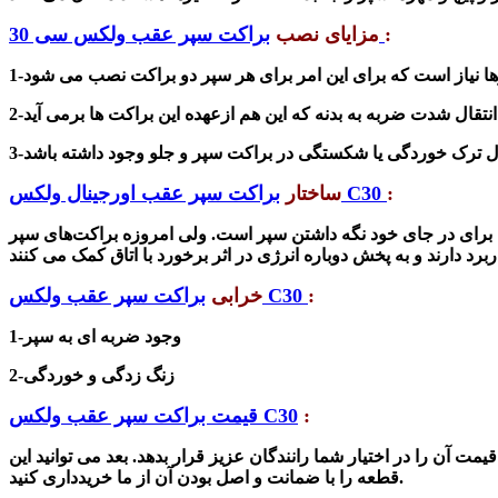
:
براکت سپر عقب ولکس سی 30
مزایای نصب
مال ترک خوردگی یا شکستگی در
براکت سپر
:
براکت سپر عقب اورجینال ولکس C30
ساختار
 برای در جای خود نگه داشتن سپر است. ولی امروزه براکت‌های سپر
د دارند و به پخ
ش
:
براکت سپر عقب ولکس C30
خرابی
1-وجود
ضربه ای به سپر
زنگ زدگی و خوردگی
2-
:
قیمت براکت سپر عقب ولکس C30
یمت آن را در اختیار
شما رانندگان عزیز قرار بدهد. بعد می توانید این
ضمانت و اصل بودن آن از ما خریدداری کنید.
قطعه را با