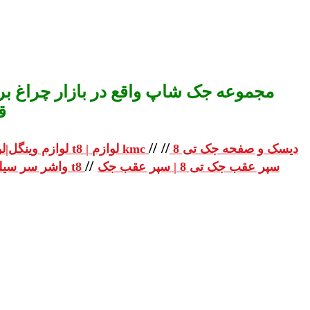
مجموعه جک شاپ واقع در بازار چراغ برق
ق
//
//
دیسک و صفحه جک تی 8
لوازم یدکی جک تی 8 | لوازم یدکی جک t8 | لوازم kmc
لوازم وینگل|لو
//
سپر عقب جک تی 8 | سپر عقب جک
واشر سر سیلندر جک تی 8 | واشر سر سیلندر جک t8