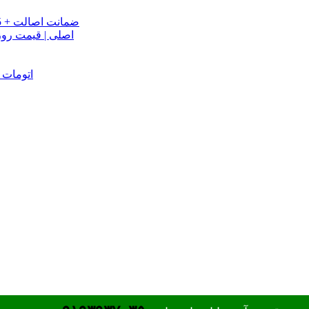
خرید تسمه تایم جک J5 اصلی اتومات | قیمت تسمه تایم JAC J5 + ضمانت اصالت
تسمه دینام جک S5 اص
دینام جک J5 | خرید و قیمت دینام جک J5 اتوماتیک | دینام جک J5 اتومات