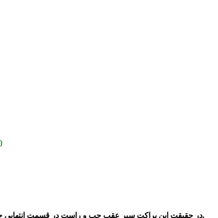
ارسال به سرا
در قسمت انتهایی چپ و راست سپر و درعقب خودرو نصب می شوند آنها را با استفاده خار و پیچ و مهره، سپر را به بدنه که اکثرا گلگیرها هستند متصل می کنند.
در حقیقت این
براکت سپر عقب چپ و راست