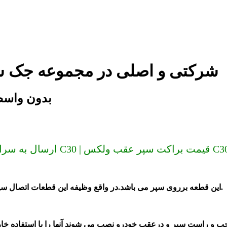
براکت سپر عقب ولکس C30 شرکتی و اصلی در مجموعه 
براکت سپر عقب ولکس 
سر کشور (دیگر گران نخرید) براکت سپر عقب ولکس C30 | قیمت براکت سپر عقب ولکس C30
این قطعه برروی سپر می باشد.در واقع وظیفه این قطعات اتصال سپر به خودرو است و این قطعات نگهدارنده سپر یا کشویی آن می باشد.