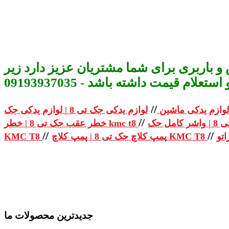
و باربری برای شما مشتریان عزیز دارد زیر
م قیمت داشته باشد - 09193937035
//
لوازم یدکی ماشین
//
خطر عقب جک تی 8 | خطر kmc t8
//
//
پمپ کلاچ جک تی 8 | پمپ کلاچ KMC T8
KMC T8
جدیدترین محصولات ما