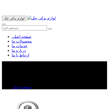
آدرس ما تهران میدان امام خمینی خیابان اکباتان پاساژ الغدیر طبقه
اول پلاک 36 فروشگاه ایرانمهر میباشد ارسال پیک موتوری و ارسال
به شهرستان انجام میشود 09193937035
لوازم یدکی جک
صفحه اصلی
محصولات ما
خدمات ما
درباره ما
ارتباط با ما
میل موجگیر ولکس C۳۰
میل موجگیر ولکس C۳۰
صفحه اصلی