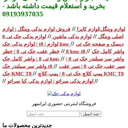
بخرید و استعلام قیمت داشته باشد -
09193937035
//
لوازم وینگل|لوازم کاپرا
فروش لوازم یدکی وینگل | لوازم
//
//
اصلی وینگل
لوازم یدکی ماشین
لوازم یدکی جک تی 8
//
دیسک و صفحه جک تی
| لوازم یدکی جک t8 | لوازم kmc
//
//
واشر کامل جک
خطر عقب جک تی 8 | خطر kmc t8
8
//
واشر سر سیلندر جک تی 8 |
تی 8 | واشر کامل جک kmc
//
سپر عقب جک تی 8 | سپر عقب
واشر سر سیلندر جک t8
//
پمپ کلاچ جک تی 8 | پمپ کلاچ KMC T8
جک KMC T8
//
//
لوازم یدکی سراتو | لوازم یدکی کیا سراتو
فروشگاه اینترنتی حضوری ایرانمهر
ثبت ایمیل
جدیدترین محصولات ما