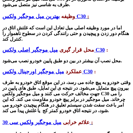
طرف به شاسی نیز متصل می‌شود.
:
بهترین میل موجگیر ولکس C30
وظیفه
اما در مورد وظیفه اصلی
میل تعادل
این است که غلتش اتاق در
هنگام دور زدن و پیچیدن و حتی رانندگی کردن در سطوح ناهموار را
کنترل کند.
:
میل موجگیر اصلی ولکس C30
محل قرار گیری
محل نصب آن بیشتر در بین دو طبق پایین خودرو نصب می‌شود.
:
میل موجگیر اورجینال ولکس C30
عملکرد
وقتی خودرو به پیچ جاده می رسد، در این موقع اتاق خودرو به طرف
بیرون پیچ متمایل می‌شود. در نتیجه ی این تمایل، طبق های پایین در
را می
میل موجگیر ولکس C30
جهت مخالف حرکت می کنند و
چرخاند.
میل موجگیر
در برابر پیچ خودرو مقاومت می کند. که این
امر باعث سفت شدن سیستم تعلیق در هنگام پیچیدن خودرو می
شود، در نتیجه اتاق خودرو کمتر کج یا غلتش پیدا می کند.
:
میل موجگیر ولکس سی 30
علائم خرابی