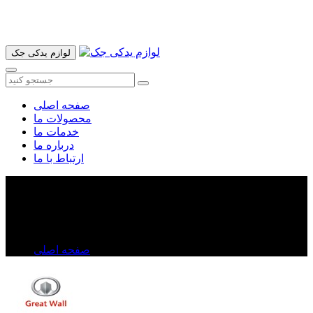
آدرس ما تهران میدان امام خمینی خیابان اکباتان پاساژ الغدیر طبقه
اول پلاک 36 فروشگاه ایرانمهر میباشد ارسال پیک موتوری و ارسال
به شهرستان انجام میشود 09193937035
لوازم یدکی جک
صفحه اصلی
محصولات ما
خدمات ما
درباره ما
ارتباط با ما
سپرعقب ولکس C۳۰
سپرعقب ولکس C۳۰
صفحه اصلی