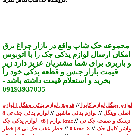
فروشگاه جک شاپ تماس بگیرید.
مجموعه جک شاپ واقع در بازار چراغ برق
امکان ارسال لوازم یدکی جک را با اتوبوس
و باربری برای شما مشتریان عزیز دارد زیر
قیمت بازار جنس و قطعه یدکی خود را
بخرید و استعلام قیمت داشته باشد -
09193937035
//
لوازم وینگل|لوازم کاپرا
فروش لوازم یدکی وینگل | لوازم
//
//
اصلی وینگل
لوازم یدکی ماشین
لوازم یدکی جک تی 8
//
دیسک و صفحه جک تی
| لوازم یدکی جک t8 | لوازم kmc
//
//
واشر کامل جک
خطر عقب جک تی 8 | خطر kmc t8
8