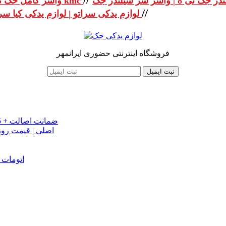
واشر کامل جک تی 8 | واشر کامل جک kmc
//
لوازم یدکی سراتو | لوازم یدکی کیا سراتو
فروشگاه اینترنتی حضوری ایرانمهر
ثبت ایمیل
خرید تسمه تایم جک J5 اصلی اتومات | قیمت تسمه تایم JAC J5 + ضمانت اصالت
تسمه دینام جک S5 اص
دینام جک J5 | خرید و قیمت دینام جک J5 اتوماتیک | دینام جک J5 اتومات