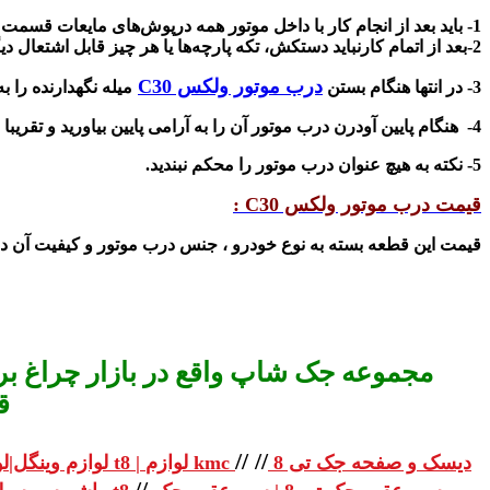
1- باید بعد از انجام کار با داخل موتور همه درپوش‌های مایعات قسمت روغن ، آب رادیاتور و غیره و فیلترهای واقع در محفظه موتور باید به طور صحیح در جای خود بسته و بسته شده باشند.
2-بعد از اتمام کارنباید دستکش‌، تکه پارچه‌ها یا هر چیز قابل اشتعال دیگر در قسمت موتور وجود داشته باشد و حتما باید از محفظه موتور برداشته شوند.
درب موتور ولکس C30
3- در انتها هنگام بستن
میله نگهدارنده را ب
4- هنگام پایین آودرن درب موتور آن را به آرامی پایین بیاورید و تقریبا از فاصله 35 سانتیمتری رها کنید. بعد از بسته شدن، لبه جلوی درب موتور را به طرف بالا بکشید تا از قفل بودن آن اطمینان پیدا کنید.
5- نکته به هیچ عنوان درب موتور را محکم نبندید.
قیمت درب موتور ولکس C30 :
قیمت این قطعه بسته به نوع خودرو ، جنس درب موتور و کیفیت آن د
مجموعه جک شاپ واقع در بازار چراغ برق
ق
//
//
دیسک و صفحه جک تی 8
لوازم یدکی جک تی 8 | لوازم یدکی جک t8 | لوازم kmc
لوازم وینگل|لو
//