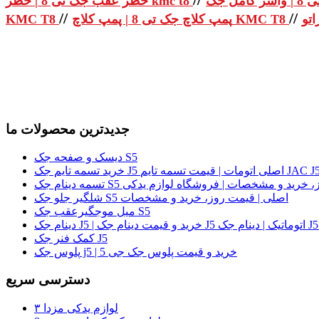
خطر عقب جک تی 8 | خطر kmc t8
//
//
پمپ کلاچ جک تی 8 | پمپ کلاچ KMC T8
KMC T8
جدیدترین محصولات ما
دیسک و صفحه جک S5
لی | قیمت روز، خرید و مشخصات | فروشگاه لوازم یدکی
شلگیر جلو جک S5 اصلی | قیمت روز، خرید و مشخصات
میل موجگیرعقب جک S5
کمک فنر جک J5
پلوس جک j5 | خرید و قیمت پلوس جک جی 5
دسترسی سریع
لوازم یدکی مزدا ۳