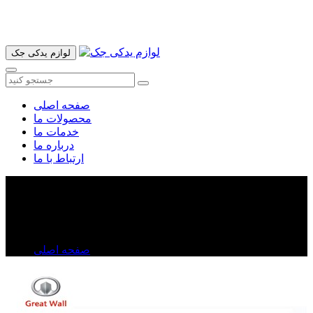
آدرس ما تهران میدان امام خمینی خیابان اکباتان پاساژ الغدیر طبقه
اول پلاک 36 فروشگاه ایرانمهر میباشد ارسال پیک موتوری و ارسال
به شهرستان انجام میشود 09193937035
لوازم یدکی جک
صفحه اصلی
محصولات ما
خدمات ما
درباره ما
ارتباط با ما
چراغ خطر روی گلگیر راست ولکس C۳۰
چراغ خطر روی گلگیر راست ولکس C۳۰
صفحه اصلی