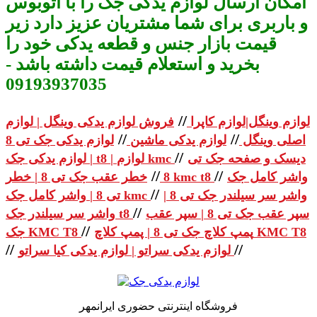
امکان ارسال لوازم یدکی جک را با اتوبوس
و باربری برای شما مشتریان عزیز دارد زیر
قیمت بازار جنس و قطعه یدکی خود را
بخرید و استعلام قیمت داشته باشد -
09193937035
//
لوازم وینگل|لوازم کاپرا
فروش لوازم یدکی وینگل | لوازم
//
//
اصلی وینگل
لوازم یدکی ماشین
لوازم یدکی جک تی 8
//
دیسک و صفحه جک تی
| لوازم یدکی جک t8 | لوازم kmc
//
//
واشر کامل جک
خطر عقب جک تی 8 | خطر kmc t8
8
//
واشر سر سیلندر جک تی 8 |
تی 8 | واشر کامل جک kmc
//
سپر عقب جک تی 8 | سپر عقب
واشر سر سیلندر جک t8
//
پمپ کلاچ جک تی 8 | پمپ کلاچ KMC T8
جک KMC T8
//
//
لوازم یدکی سراتو | لوازم یدکی کیا سراتو
فروشگاه اینترنتی حضوری ایرانمهر