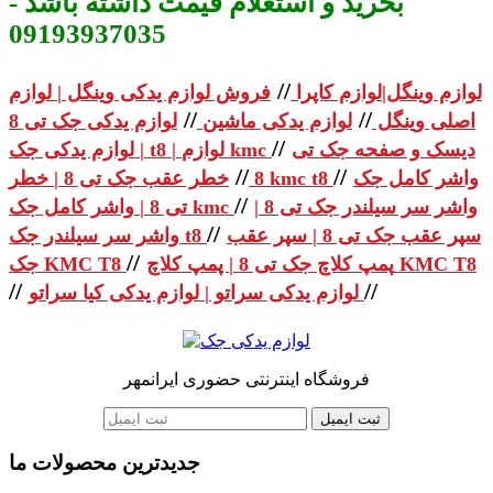
بخرید و استعلام قیمت داشته باشد -
09193937035
//
لوازم وینگل|لوازم کاپرا
فروش لوازم یدکی وینگل | لوازم
//
//
اصلی وینگل
لوازم یدکی ماشین
لوازم یدکی جک تی 8
//
دیسک و صفحه جک تی
| لوازم یدکی جک t8 | لوازم kmc
//
//
واشر کامل جک
خطر عقب جک تی 8 | خطر kmc t8
8
//
واشر سر سیلندر جک تی 8 |
تی 8 | واشر کامل جک kmc
//
سپر عقب جک تی 8 | سپر عقب
واشر سر سیلندر جک t8
//
پمپ کلاچ جک تی 8 | پمپ کلاچ KMC T8
جک KMC T8
//
//
لوازم یدکی سراتو | لوازم یدکی کیا سراتو
فروشگاه اینترنتی حضوری ایرانمهر
ثبت ایمیل
جدیدترین محصولات ما