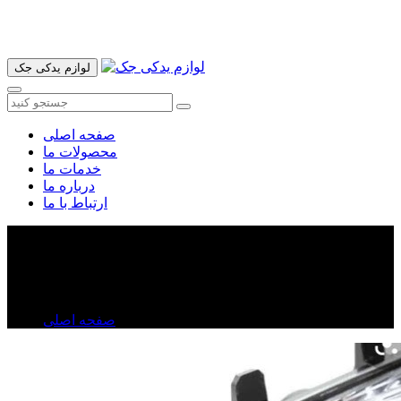
آدرس ما تهران میدان امام خمینی خیابان اکباتان پاساژ الغدیر طبقه
اول پلاک 36 فروشگاه ایرانمهر میباشد ارسال پیک موتوری و ارسال
به شهرستان انجام میشود 09193937035
لوازم یدکی جک
صفحه اصلی
محصولات ما
خدمات ما
درباره ما
ارتباط با ما
چراغ راهنمای جلو راست لیفان X۶۰
چراغ راهنمای جلو راست لیفان X۶۰
صفحه اصلی