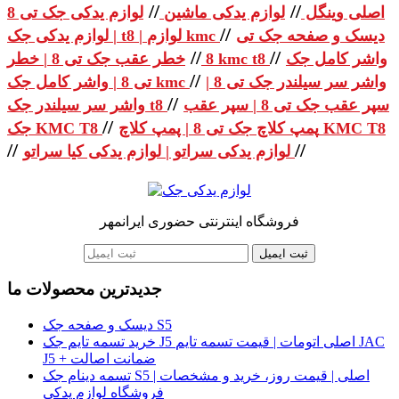
//
//
اصلی وینگل
لوازم یدکی ماشین
لوازم یدکی جک تی 8
//
دیسک و صفحه جک تی
| لوازم یدکی جک t8 | لوازم kmc
//
//
واشر کامل جک
خطر عقب جک تی 8 | خطر kmc t8
8
//
واشر سر سیلندر جک تی 8 |
تی 8 | واشر کامل جک kmc
//
سپر عقب جک تی 8 | سپر عقب
واشر سر سیلندر جک t8
//
پمپ کلاچ جک تی 8 | پمپ کلاچ KMC T8
جک KMC T8
//
//
لوازم یدکی سراتو | لوازم یدکی کیا سراتو
فروشگاه اینترنتی حضوری ایرانمهر
ثبت ایمیل
جدیدترین محصولات ما
دیسک و صفحه جک S5
خرید تسمه تایم جک J5 اصلی اتومات | قیمت تسمه تایم JAC
J5 + ضمانت اصالت
تسمه دینام جک S5 اصلی | قیمت روز، خرید و مشخصات |
فروشگاه لوازم یدکی