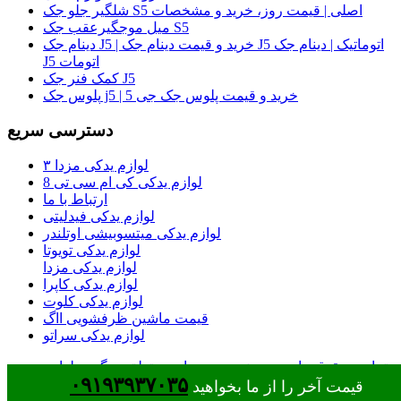
شلگیر جلو جک S5 اصلی | قیمت روز، خرید و مشخصات
میل موجگیرعقب جک S5
دینام جک J5 | خرید و قیمت دینام جک J5 اتوماتیک | دینام جک
J5 اتومات
کمک فنر جک J5
پلوس جک j5 | خرید و قیمت پلوس جک جی 5
دسترسی سریع
لوازم یدکی مزدا ۳
لوازم یدکی کی ام سی تی 8
ارتباط با ما
لوازم یدکی فیدلیتی
لوازم یدکی میتسوبیشی اوتلندر
لوازم یدکی تویوتا
لوازم یدکی مزدا
لوازم یدکی کاپرا
لوازم یدکی کلوت
قیمت ماشین ظرفشویی ااگ
لوازم یدکی سراتو
تمامی حقوق مادی و معنوی وب سایت متعلق به گروه لوازم
۰۹۱۹۳۹۳۷۰۳۵
یدکی جک شاپ قهاری می باشد
قیمت آخر را از ما بخواهید