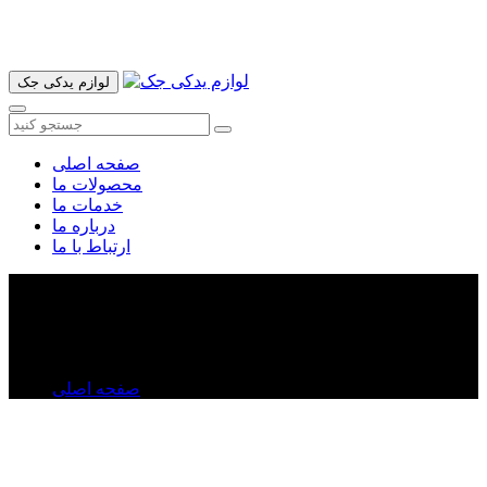
آدرس ما تهران میدان امام خمینی خیابان اکباتان پاساژ الغدیر طبقه
اول پلاک 36 فروشگاه ایرانمهر میباشد ارسال پیک موتوری و ارسال
به شهرستان انجام میشود 09193937035
لوازم یدکی جک
صفحه اصلی
محصولات ما
خدمات ما
درباره ما
ارتباط با ما
سنسور فشار روغن جک j۵
سنسور فشار روغن جک j۵
صفحه اصلی