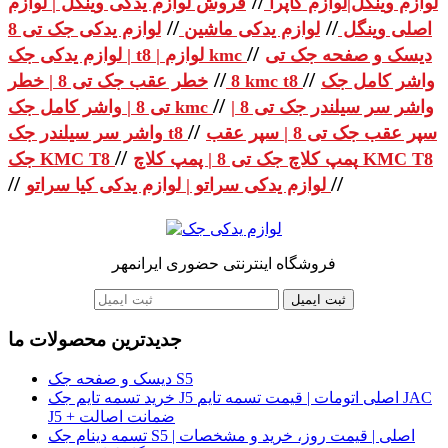
//
لوازم وینگل|لوازم کاپرا
فروش لوازم یدکی وینگل | لوازم
//
//
اصلی وینگل
لوازم یدکی ماشین
لوازم یدکی جک تی 8
//
دیسک و صفحه جک تی
| لوازم یدکی جک t8 | لوازم kmc
//
//
واشر کامل جک
خطر عقب جک تی 8 | خطر kmc t8
8
//
واشر سر سیلندر جک تی 8 |
تی 8 | واشر کامل جک kmc
//
سپر عقب جک تی 8 | سپر عقب
واشر سر سیلندر جک t8
//
پمپ کلاچ جک تی 8 | پمپ کلاچ KMC T8
جک KMC T8
//
//
لوازم یدکی سراتو | لوازم یدکی کیا سراتو
فروشگاه اینترنتی حضوری ایرانمهر
ثبت ایمیل
جدیدترین محصولات ما
دیسک و صفحه جک S5
خرید تسمه تایم جک J5 اصلی اتومات | قیمت تسمه تایم JAC
J5 + ضمانت اصالت
تسمه دینام جک S5 اصلی | قیمت روز، خرید و مشخصات |