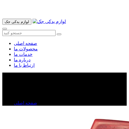
آدرس ما تهران میدان امام خمینی خیابان اکباتان پاساژ الغدیر طبقه
اول پلاک 36 فروشگاه ایرانمهر میباشد ارسال پیک موتوری و ارسال
به شهرستان انجام میشود 09193937035
لوازم یدکی جک
صفحه اصلی
محصولات ما
خدمات ما
درباره ما
ارتباط با ما
چراغ خطرروی صندوق جک J۵
چراغ خطرروی صندوق جک J۵
صفحه اصلی