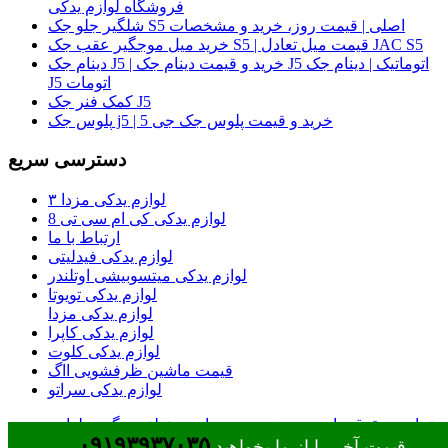
فروشگاه لوازم یدکی
شلگیر جلو جک S5 اصلی | قیمت روز، خرید و مشخصات
خرید میل موجگیر عقب جک S5 | قیمت میل تعادل JAC S5
دینام جک J5 | خرید و قیمت دینام جک J5 اتوماتیک | دینام جک
J5 اتومات
کمک فنر جک J5
پلوس جک j5 | خرید و قیمت پلوس جک جی 5
دسترسی سریع
لوازم یدکی مزدا ۳
لوازم یدکی کی ام سی تی 8
ارتباط با ما
لوازم یدکی فیدلیتی
لوازم یدکی میتسوبیشی اوتلندر
لوازم یدکی تویوتا
لوازم یدکی مزدا
لوازم یدکی کاپرا
لوازم یدکی کلوت
قیمت ماشین ظرفشویی ااگ
لوازم یدکی سراتو
تمامی حقوق مادی و معنوی وب سایت متعلق به گروه لوازم
۰۹۱۹۳۹۳۷۰۳۵
یدکی جک شاپ قهاری می باشد
قیمت آخر را از ما بخواهید