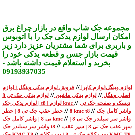
مجموعه جک شاپ واقع در بازار چراغ برق
امکان ارسال لوازم یدکی جک را با اتوبوس
و باربری برای شما مشتریان عزیز دارد زیر
قیمت بازار جنس و قطعه یدکی خود را
بخرید و استعلام قیمت داشته باشد -
09193937035
//
لوازم وینگل|لوازم کاپرا
فروش لوازم یدکی وینگل | لوازم
//
//
اصلی وینگل
لوازم یدکی ماشین
لوازم یدکی جک تی 8
//
دیسک و صفحه جک تی
| لوازم یدکی جک t8 | لوازم kmc
//
//
واشر کامل جک
خطر عقب جک تی 8 | خطر kmc t8
8
//
واشر سر سیلندر جک تی 8 |
تی 8 | واشر کامل جک kmc
//
سپر عقب جک تی 8 | سپر عقب
واشر سر سیلندر جک t8
//
پمپ کلاچ جک تی 8 | پمپ کلاچ KMC T8
جک KMC T8