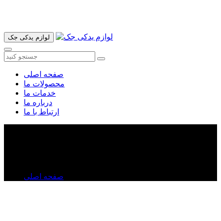
آدرس ما تهران میدان امام خمینی خیابان اکباتان پاساژ الغدیر طبقه
اول پلاک 36 فروشگاه ایرانمهر میباشد ارسال پیک موتوری و ارسال
به شهرستان انجام میشود 09193937035
لوازم یدکی جک
صفحه اصلی
محصولات ما
خدمات ما
درباره ما
ارتباط با ما
زه پروژکتور جلو جک S۳
زه پروژکتور جلو جک S۳
صفحه اصلی