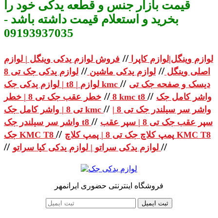
قیمت بازار جنس و قطعه یدکی خود را
بخرید و استعلام قیمت داشته باشد -
09193937035
//
لوازم وینگل|لوازم کاپرا
فروش لوازم یدکی وینگل | لوازم
//
//
اصلی وینگل
لوازم یدکی ماشین
لوازم یدکی جک تی 8
//
دیسک و صفحه جک تی
| لوازم یدکی جک t8 | لوازم kmc
//
//
واشر کامل جک
خطر عقب جک تی 8 | خطر kmc t8
8
//
واشر سر سیلندر جک تی 8 |
تی 8 | واشر کامل جک kmc
//
سپر عقب جک تی 8 | سپر عقب
واشر سر سیلندر جک t8
//
پمپ کلاچ جک تی 8 | پمپ کلاچ KMC T8
جک KMC T8
//
//
لوازم یدکی سراتو | لوازم یدکی کیا سراتو
فروشگاه اینترنتی حضوری ایرانمهر
ثبت ایمیل