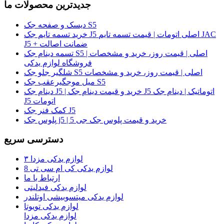
جدیدترین محصولات ما
دیسک و صفحه جک S5
خرید تسمه تایم جک J5 اصلی اتومات | قیمت تسمه تایم JAC
J5 + ضمانت اصالت
تسمه دینام جک S5 اصلی | قیمت روز، خرید و مشخصات |
فروشگاه لوازم یدکی
شلگیر جلو جک S5 اصلی | قیمت روز، خرید و مشخصات
میل موجگیرعقب جک S5
دینام جک J5 | خرید و قیمت دینام جک J5 اتوماتیک | دینام جک
J5 اتومات
کمک فنر جک J5
پلوس جک j5 | خرید و قیمت پلوس جک جی 5
دسترسی سریع
لوازم یدکی مزدا ۳
لوازم یدکی کی ام سی تی 8
ارتباط با ما
لوازم یدکی فیدلیتی
لوازم یدکی میتسوبیشی اوتلندر
لوازم یدکی تویوتا
لوازم یدکی مزدا