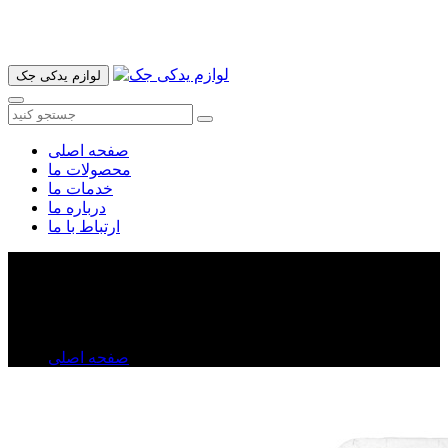
آدرس ما تهران میدان امام خمینی خیابان اکباتان پاساژ الغدیر طبقه
اول پلاک 36 فروشگاه ایرانمهر میباشد ارسال پیک موتوری و ارسال
به شهرستان انجام میشود 09193937035
لوازم یدکی جک
صفحه اصلی
محصولات ما
خدمات ما
درباره ما
ارتباط با ما
ایربگ شاگرد جک J۵
ایربگ شاگرد جک J۵
صفحه اصلی