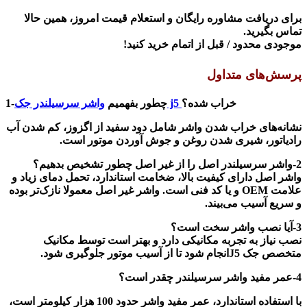
برای دریافت مشاوره رایگان و استعلام قیمت امروز، همین حالا
تماس بگیرید
.
موجودی محدود / قبل از اتمام خرید کنید
!
پرسش‌های متداول
خراب شده؟
j5
1-چطور بفهمیم
وا
شر سرسیلندر جک
نشانه‌های خراب شدن واشر شامل دود سفید از اگزوز، کم شدن آب
رادیاتور، شیری شدن روغن و جوش آوردن موتور است
.
2-واشر سرسیلندر اصل را از غیر اصل چطور تشخیص بدهیم؟
واشر اصل دارای کیفیت بالا، ضخامت استاندارد، تحمل دمای زیاد و
علامت OEM و یا کد فنی
است. واشر غیر اصل معمولا نازک‌تر بوده
و سریع آسیب می‌بیند
.
3-آیا نصب واشر سخت است؟
نصب نیاز به تجربه مکانیکی دارد و بهتر است توسط مکانیک
متخصص جک
J5
انجام شود تا از آسیب موتور جلوگیری شود
.
4-عمر مفید واشر سرسیلندر چقدر است؟
با استفاده استاندارد، عمر مفید واشر حدود 100 هزار کیلومتر است،