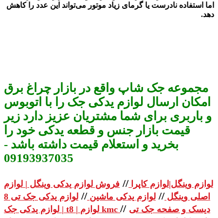
اما استفاده نادرست یا گرمای زیاد موتور می‌تواند این عدد را کاهش
دهد
.
مجموعه جک شاپ واقع در بازار چراغ برق
امکان ارسال لوازم یدکی جک را با اتوبوس
و باربری برای شما مشتریان عزیز دارد زیر
قیمت بازار جنس و قطعه یدکی خود را
بخرید و استعلام قیمت داشته باشد -
09193937035
//
لوازم وینگل|لوازم کاپرا
فروش لوازم یدکی وینگل | لوازم
//
//
اصلی وینگل
لوازم یدکی ماشین
لوازم یدکی جک تی 8
//
دیسک و صفحه جک تی
| لوازم یدکی جک t8 | لوازم kmc