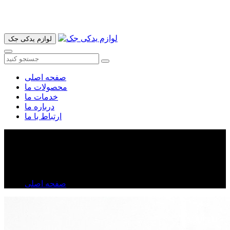
آدرس ما تهران میدان امام خمینی خیابان اکباتان پاساژ الغدیر طبقه
اول پلاک 36 فروشگاه ایرانمهر میباشد ارسال پیک موتوری و ارسال
به شهرستان انجام میشود 09193937035
لوازم یدکی جک
صفحه اصلی
محصولات ما
خدمات ما
درباره ما
ارتباط با ما
واشر سر سیلندر فلزی جک j۵ | واشر سر سیلندر جک j۵
واشر سر سیلندر فلزی جک j۵ | واشر سر سیلندر جک j۵
صفحه اصلی