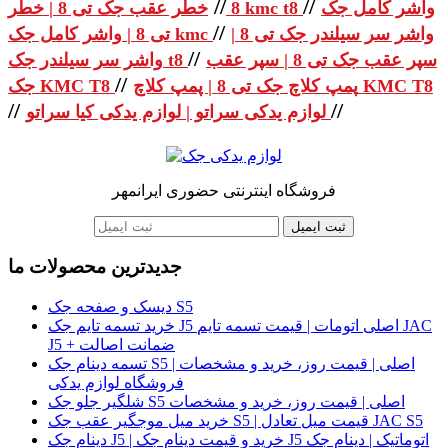
//
//
واشر کامل جک
خطر عقب جک تی 8 | خطر kmc t8
8
//
واشر سر سیلندر جک تی 8 |
تی 8 | واشر کامل جک kmc
//
سپر عقب جک تی 8 | سپر عقب
واشر سر سیلندر جک t8
//
پمپ کلاچ جک تی 8 | پمپ کلاچ KMC T8
جک KMC T8
//
//
لوازم یدکی سراتو | لوازم یدکی کیا سراتو
فروشگاه اینترنتی حضوری ایرانمهر
ثبت ایمیل
جدیدترین محصولات ما
دیسک و صفحه جک S5
خرید تسمه تایم جک J5 اصلی اتومات | قیمت تسمه تایم JAC
J5 + ضمانت اصالت
تسمه دینام جک S5 اصلی | قیمت روز، خرید و مشخصات |
فروشگاه لوازم یدکی
شلگیر جلو جک S5 اصلی | قیمت روز، خرید و مشخصات
خرید میل موجگیر عقب جک S5 | قیمت میل تعادل JAC S5
دینام جک J5 | خرید و قیمت دینام جک J5 اتوماتیک | دینام جک