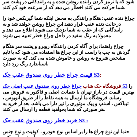
شود که با ترمز کردن راننده روشن شده و به رانندگانی در پشت سر
شما حرکت می کنند اخطار می دهد که از سرعت خود کم کنند.
چراغ دنده عقب
: هنگام رانندگی به محض اینکه شما گیربکس خود را
درحالت دنده عقب قرار دهید این چراغ روشن خواهد شد و به
رانندگانی که از عقب به شما نزدیک می شوند اطلاع می دهد و
معمولا به رنگ سفید در داخل چراغ خطر تعبیه می شوند
چراغ راهنما
: برای آگاه کردن رانندگاه روبرو و پشت سر هنگام
گردش به چپ یا راست از این چراغ ها استفاده می شود که با تایم
مشخص شروع به روشن و خاموش شده می کند. که به صورت
استاندارد رنگ زرد دارد.
:
قیمت چراغ خطر روی صندوق عقب جک S3
را
چراغ خطر روی صندوق عقب اصلی جک S3
فروشگاه جک شاپ
بهترین قیمت در باراز تهران با ضمانت اصلی و فاکتور به فروش می
رساند. فروشگاه ما ارسال به همه نقاط را از طریق اتوبوس ،
تیباکس ، اسنپ و پیک موتوری را نیز دارا می باشد. بعد از خرید به
هر صورتی که شما بخواهید قطعه را ارسال می کنند.
خرید خطر روی صندوق عقب جک S3 :
حتما این نوع چراغ ها را بر اساس نوع خودرو ، کیفیت و نوع جنس