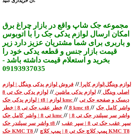
آن خریداری کنید.
مجموعه جک شاپ واقع در بازار چراغ برق
امکان ارسال لوازم یدکی جک را با اتوبوس
و باربری برای شما مشتریان عزیز دارد زیر
قیمت بازار جنس و قطعه یدکی خود را
بخرید و استعلام قیمت داشته باشد -
09193937035
//
لوازم وینگل|لوازم کاپرا
فروش لوازم یدکی وینگل | لوازم
//
//
اصلی وینگل
لوازم یدکی ماشین
لوازم یدکی جک تی 8
//
دیسک و صفحه جک تی
| لوازم یدکی جک t8 | لوازم kmc
//
//
واشر کامل جک
خطر عقب جک تی 8 | خطر kmc t8
8
//
واشر سر سیلندر جک تی 8 |
تی 8 | واشر کامل جک kmc
//
سپر عقب جک تی 8 | سپر عقب
واشر سر سیلندر جک t8
//
پمپ کلاچ جک تی 8 | پمپ کلاچ KMC T8
جک KMC T8