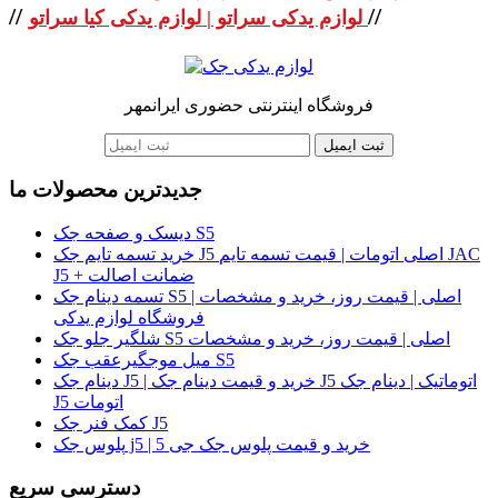
//
//
لوازم یدکی سراتو | لوازم یدکی کیا سراتو
فروشگاه اینترنتی حضوری ایرانمهر
ثبت ایمیل
جدیدترین محصولات ما
دیسک و صفحه جک S5
خرید تسمه تایم جک J5 اصلی اتومات | قیمت تسمه تایم JAC
J5 + ضمانت اصالت
تسمه دینام جک S5 اصلی | قیمت روز، خرید و مشخصات |
فروشگاه لوازم یدکی
شلگیر جلو جک S5 اصلی | قیمت روز، خرید و مشخصات
میل موجگیرعقب جک S5
دینام جک J5 | خرید و قیمت دینام جک J5 اتوماتیک | دینام جک
J5 اتومات
کمک فنر جک J5
پلوس جک j5 | خرید و قیمت پلوس جک جی 5
دسترسی سریع