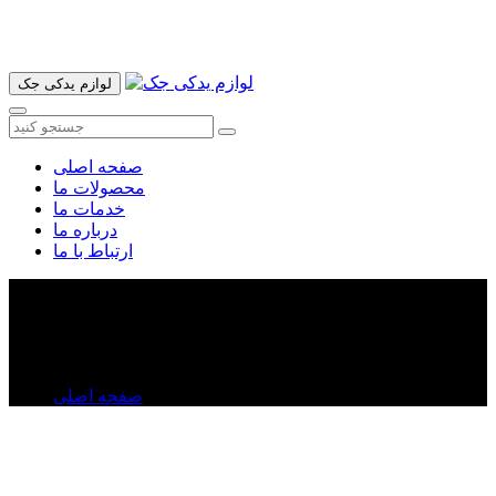
آدرس ما تهران میدان امام خمینی خیابان اکباتان پاساژ الغدیر طبقه
اول پلاک 36 فروشگاه ایرانمهر میباشد ارسال پیک موتوری و ارسال
به شهرستان انجام میشود 09193937035
لوازم یدکی جک
صفحه اصلی
محصولات ما
خدمات ما
درباره ما
ارتباط با ما
چراغ خطر روی صندوق عقب جک S۳
چراغ خطر روی صندوق عقب جک S۳
صفحه اصلی