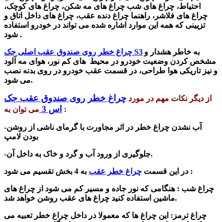
احتیاط، چراغ های شب چراغ های مه شکن، چراغ های کوچک،
چراغ های فلاشر، راهنما چراغ دنده عقب، چراغ های داخل اتاق و
تزیینی که همه این موارد اشاره شده می تواند در خودرو استفاده
شود .
به خاطر هشدار و
چراغ خطر روی صندوق عقب اصلی جک S3
مشخص کردن وضعیت خودرو در محیط های کم نور، هوای مه آلود
و نیز تاریکی هوا طراحی، در قسمت عقب خودرو در روی بدنه نصب
می شود.
چراغ خطر روی صندوق عقب جک
از دیگر نکات مهم در مورد
اس 3
می توان به :
-آب نشدن چراغ خطر در اثر مجاورت با گرمای نا
شی
از روشن
بودن لامپ
-جلوگیری از ورود آب و گرد و خاک به داخل آن.
:
در این قسمت
چراغ خطر
عقب
به 4 بخش تقسیم می شود
چراغ شب
: هنگامی که نور جاده و مسیر کم می شود از چراغ های
ماشین استفاده کنید چراغ های عقب روشن خواهد شد.
چراغ ترمز
: این چراغ ها که معمولا در داخل چراغ خطر تعبیه می