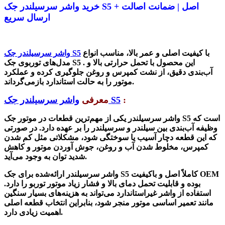
خرید واشر سرسیلندر جک S5 اصل | ضمانت اصالت +
ارسال سریع
با کیفیت اصلی و عمر بالا، مناسب انواع
S5
واشر سرسیلندر جک
این محصول با تحمل حرارتی بالا و
.
S5
مدل‌های توربوی جک
آب‌بندی دقیق، از نشت کمپرس و روغن جلوگیری کرده و عملکرد
.
موتور را به حالت استاندارد بازمی‌گرداند
:
S5
واشر سرسیلندر جک
معرفی
است که
S5
وا
شر سرسیلندر یکی از مهم‌ترین قطعات در موتور جک
وظیفه آب‌بندی بین سیلندر و سرسیلندر را بر عهده دارد. در صورتی
که این قطعه دچار آسیب یا سوختگی شود، مشکلاتی مثل کم شدن
کمپرس، مخلوط شدن آب و روغن، جوش آوردن موتور و کاهش
.
شدید توان به وجود می‌آید
OEM
کاملاً اصل و باکیفیت
S5
واشر سرسیلندر ارائه‌شده برای جک
بوده و قابلیت تحمل دمای بالا و فشار زیاد موتور توربو را دارد.
استفاده از واشر غیراستاندارد می‌تواند به هزینه‌های بسیار سنگین
مانند تعمیر اساسی موتور منجر شود، بنابراین انتخاب قطعه اصلی
.
اهمیت زیادی دارد