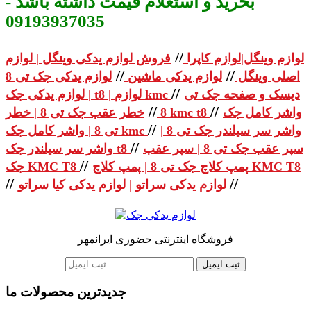
بخرید و استعلام قیمت داشته باشد -
09193937035
//
لوازم وینگل|لوازم کاپرا
فروش لوازم یدکی وینگل | لوازم
//
//
اصلی وینگل
لوازم یدکی ماشین
لوازم یدکی جک تی 8
//
دیسک و صفحه جک تی
| لوازم یدکی جک t8 | لوازم kmc
//
//
واشر کامل جک
خطر عقب جک تی 8 | خطر kmc t8
8
//
واشر سر سیلندر جک تی 8 |
تی 8 | واشر کامل جک kmc
//
سپر عقب جک تی 8 | سپر عقب
واشر سر سیلندر جک t8
//
پمپ کلاچ جک تی 8 | پمپ کلاچ KMC T8
جک KMC T8
//
//
لوازم یدکی سراتو | لوازم یدکی کیا سراتو
فروشگاه اینترنتی حضوری ایرانمهر
ثبت ایمیل
جدیدترین محصولات ما