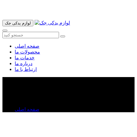
آدرس ما تهران میدان امام خمینی خیابان اکباتان پاساژ الغدیر طبقه
اول پلاک 36 فروشگاه ایرانمهر میباشد ارسال پیک موتوری و ارسال
به شهرستان انجام میشود 09193937035
لوازم یدکی جک
صفحه اصلی
محصولات ما
خدمات ما
درباره ما
ارتباط با ما
سیم ترمز جک S۳
سیم ترمز جک S۳
صفحه اصلی