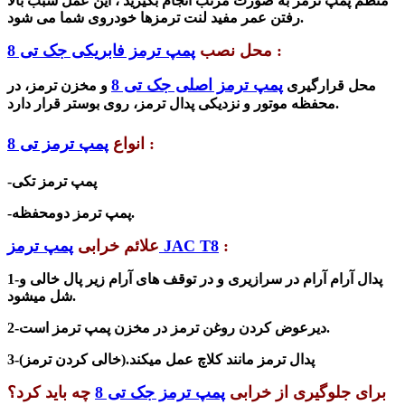
منظم پمپ ترمز به صورت مرتب انجام بگیرید ، این عمل سبب بالا
رفتن عمر مفید لنت ترمزها خودروی شما می شود.
:
محل نصب
پمپ ترمز فابریکی جک تی 8
پمپ ترمز اصلی جک تی 8
محل قرارگیری
و مخزن ترمز، در
محفظه موتور و نزدیکی پدال ترمز، روی بوستر قرار دارد.
:
انواع
پمپ ترمز تی 8
-پمپ ترمز تکی
-پمپ ترمز دومحفظه.
:
پمپ ترمز JAC T8
علائم خرابی
پدال آرام آرام در سرازیری و در توقف های آرام زیر پال خالی و
-
1
شل میشود.
2-دیرعوض کردن روغن ترمز در مخزن پمپ ترمز است.
3-پدال ترمز مانند کلاچ عمل میکند.(خالی کردن ترمز)
برای جلوگیری از خرابی
پمپ ترمز جک تی 8
چه باید کرد؟