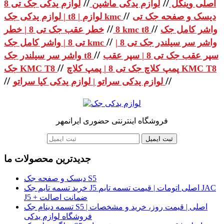
//
//
اصلی وینگل
لوازم یدکی ماشین
لوازم یدکی جک تی 8
//
دیسک و صفحه جک تی
| لوازم یدکی جک t8 | لوازم kmc
//
//
واشر کامل جک
خطر عقب جک تی 8 | خطر kmc t8
8
//
واشر سر سیلندر جک تی 8 |
تی 8 | واشر کامل جک kmc
//
سپر عقب جک تی 8 | سپر عقب
واشر سر سیلندر جک t8
//
پمپ کلاچ جک تی 8 | پمپ کلاچ KMC T8
جک KMC T8
//
//
لوازم یدکی سراتو | لوازم یدکی کیا سراتو
فروشگاه اینترنتی حضوری ایرانمهر
ثبت ایمیل
جدیدترین محصولات ما
دیسک و صفحه جک S5
خرید تسمه تایم جک J5 اصلی اتومات | قیمت تسمه تایم JAC
J5 + ضمانت اصالت
تسمه دینام جک S5 اصلی | قیمت روز، خرید و مشخصات |
فروشگاه لوازم یدکی