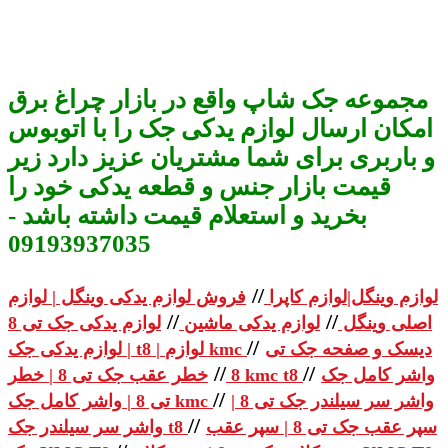
مجموعه جک شاپ واقع در بازار چراغ برق
امکان ارسال لوازم یدکی جک را با اتوبوس
و باربری برای شما مشتریان عزیز دارد زیر
قیمت بازار جنس و قطعه یدکی خود را
بخرید و استعلام قیمت داشته باشد -
09193937035
//
لوازم وینگل|لوازم کاپرا
فروش لوازم یدکی وینگل | لوازم
//
//
اصلی وینگل
لوازم یدکی ماشین
لوازم یدکی جک تی 8
//
دیسک و صفحه جک تی
| لوازم یدکی جک t8 | لوازم kmc
//
//
واشر کامل جک
خطر عقب جک تی 8 | خطر kmc t8
8
//
واشر سر سیلندر جک تی 8 |
تی 8 | واشر کامل جک kmc
//
سپر عقب جک تی 8 | سپر عقب
واشر سر سیلندر جک t8