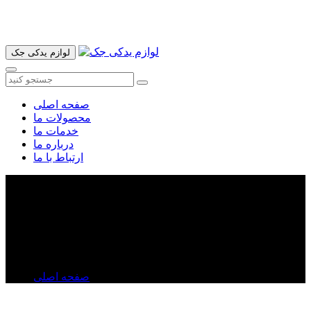
آدرس ما تهران میدان امام خمینی خیابان اکباتان پاساژ الغدیر طبقه
اول پلاک 36 فروشگاه ایرانمهر میباشد ارسال پیک موتوری و ارسال
به شهرستان انجام میشود 09193937035
لوازم یدکی جک
صفحه اصلی
محصولات ما
خدمات ما
درباره ما
ارتباط با ما
قیمت چراغ راهنما چپ لیفان X۶۰ | خرید چراغ راهنما
چپ لیفان X۶۰ | چراغ راهنما چپ لیفان X۶۰ اصلی
قیمت چراغ راهنما چپ لیفان X۶۰ | خرید چراغ راهنما چپ
لیفان X۶۰ | چراغ راهنما چپ لیفان X۶۰ اصلی
صفحه اصلی