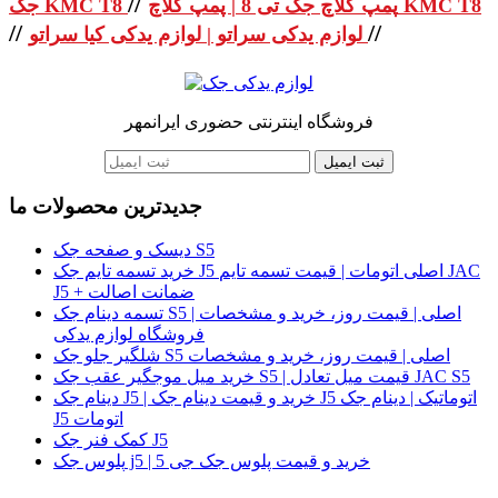
//
پمپ کلاچ جک تی 8 | پمپ کلاچ KMC T8
جک KMC T8
//
//
لوازم یدکی سراتو | لوازم یدکی کیا سراتو
فروشگاه اینترنتی حضوری ایرانمهر
ثبت ایمیل
جدیدترین محصولات ما
دیسک و صفحه جک S5
خرید تسمه تایم جک J5 اصلی اتومات | قیمت تسمه تایم JAC
J5 + ضمانت اصالت
تسمه دینام جک S5 اصلی | قیمت روز، خرید و مشخصات |
فروشگاه لوازم یدکی
شلگیر جلو جک S5 اصلی | قیمت روز، خرید و مشخصات
خرید میل موجگیر عقب جک S5 | قیمت میل تعادل JAC S5
دینام جک J5 | خرید و قیمت دینام جک J5 اتوماتیک | دینام جک
J5 اتومات
کمک فنر جک J5
پلوس جک j5 | خرید و قیمت پلوس جک جی 5