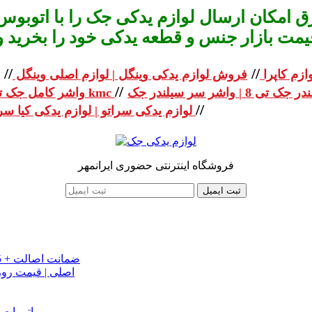
 امکان ارسال لوازم یدکی جک را با اتوبوس 
یمت بازار جنس و قطعه یدکی خود را بخرید و استعلا
//
//
ازم کاپرا
فروش لوازم یدکی وینگل | لوازم اصلی وینگل
//
واشر کامل جک تی 8 | واشر کامل جک kmc
//
لوازم یدکی سراتو | لوازم یدکی کیا سراتو
فروشگاه اینترنتی حضوری ایرانمهر
ثبت ایمیل
خرید تسمه تایم جک J5 اصلی اتومات | قیمت تسمه تایم JAC J5 + ضمانت اصالت
تسمه دینام جک S5 اص
دینام جک J5 | خرید و قیمت دینام جک J5 اتوماتیک | دینام جک J5 اتومات