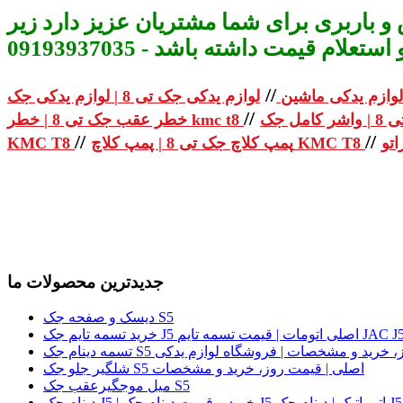
و باربری برای شما مشتریان عزیز دارد زیر
م قیمت داشته باشد - 09193937035
//
لوازم یدکی ماشین
//
خطر عقب جک تی 8 | خطر kmc t8
//
//
پمپ کلاچ جک تی 8 | پمپ کلاچ KMC T8
KMC T8
جدیدترین محصولات ما
دیسک و صفحه جک S5
لی | قیمت روز، خرید و مشخصات | فروشگاه لوازم یدکی
شلگیر جلو جک S5 اصلی | قیمت روز، خرید و مشخصات
میل موجگیرعقب جک S5