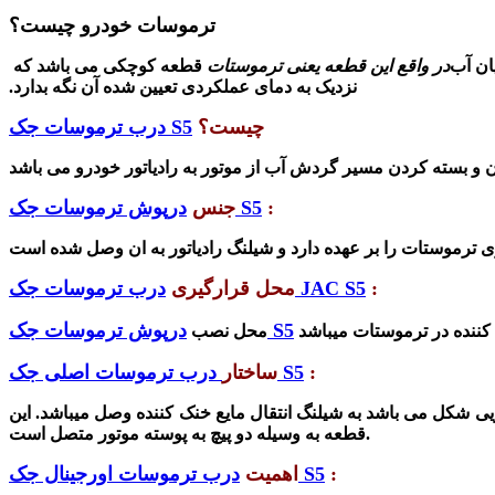
ترموسات خودرو چیست؟
ان آب
در واقع این قطعه یعنی ترموستات
قطعه کوچکی می باشد که
نزدیک به دمای عملکردی تعیین شده آن نگه بدارد.
چیست؟
درب ترموسات جک S5
:
درپوش ترموسات جک S5
جنس
:
درب ترموسات جک JAC S5
محل قرارگیری
درپوش ترموسات جک S5
محل نصب
:
درب ترموسات اصلی جک S5
ساختار
 شکل می باشد به شیلنگ انتقال مایع خنک کننده وصل میباشد. این
قطعه به وسیله دو پیچ به پوسته موتور متصل است.
:
درب ترموسات اورجینال جک S5
اهمیت