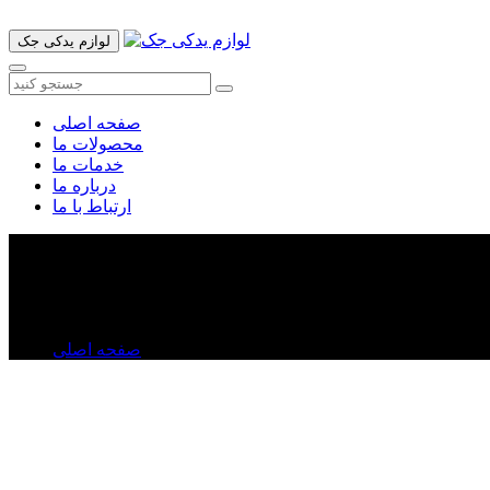
لوازم یدکی جک
صفحه اصلی
محصولات ما
خدمات ما
درباره ما
ارتباط با ما
درپوش ترموسات جک S۵
درپوش ترموسات جک S۵
صفحه اصلی