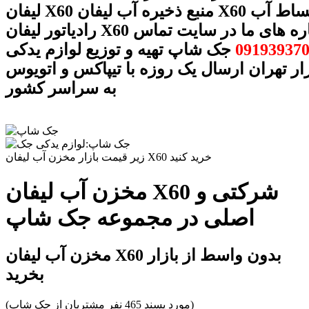
لیفان X60 منبع ذخیره آب لیفان X60 مخزن انبساط آب
رادیاتور لیفان X60 با شماره های ما در سایت تماس
09193937
جک شاپ تهیه و توزیع لوازم یدکی
ار تهران ارسال یک روزه با تیپاکس و اتویوس
به سراسر کشور
زیر قیمت بازار مخزن آب لیفان X60 خرید کنید
مخزن آب لیفان X60 شرکتی و
اصلی در مجموعه جک شاپ
مخزن آب لیفان X60 بدون واسط از بازار
بخرید
(مورد پسند 465 نفر مشتریان از جک شاپ)