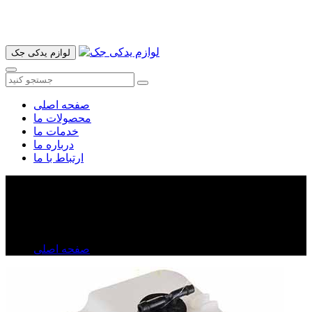
آدرس ما تهران میدان امام خمینی خیابان اکباتان پاساژ الغدیر طبقه
اول پلاک 36 فروشگاه ایرانمهر میباشد ارسال پیک موتوری و ارسال
به شهرستان انجام میشود 09193937035
لوازم یدکی جک
صفحه اصلی
محصولات ما
خدمات ما
درباره ما
ارتباط با ما
مخزن آب لیفان X۶۰
مخزن آب لیفان X۶۰
صفحه اصلی