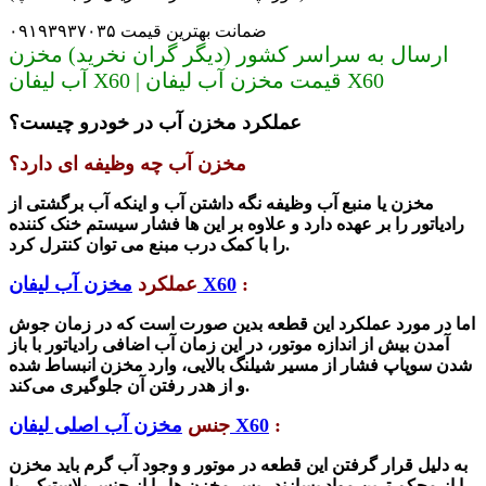
ضمانت بهترین قیمت ۰۹۱۹۳۹۳۷۰۳۵
ارسال به سراسر کشور (دیگر گران نخرید) مخزن
آب لیفان X60 | قیمت مخزن آب لیفان X60
عملکرد مخزن آب در خودرو چیست؟
مخزن آب چه وظیفه ای دارد؟
مخزن یا منبع آب وظیفه نگه داشتن آب و اینکه آب برگشتی از
رادیاتور را بر عهده دارد و علاوه بر این ها فشار سیستم خنک کننده
را با کمک درب مبنع می توان کنترل کرد.
:
مخزن آب لیفان X60
عملکرد
اما در مورد عملکرد این قطعه بدین صورت است که در زمان جوش
آمدن بیش از اندازه موتور، در این زمان آب اضافی رادیاتور با باز
شدن سوپاپ فشار از مسیر شیلنگ بالایی، وارد مخزن انبساط شده
و از هدر رفتن آن جلوگیری می‌کند.
:
مخزن آب اصلی لیفان X60
جنس
به دلیل قرار گرفتن این قطعه در موتور و وجود آب گرم باید مخزن
را از محکم ترین مواد بسازند . پس مخزن ها را از جنس پلاستیکی با