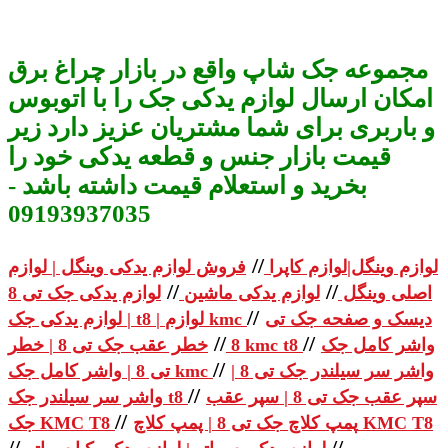
مجموعه جک شاپ واقع در بازار چراغ برق
امکان ارسال لوازم یدکی جک را با اتوبوس
و باربری برای شما مشتریان عزیز دارد زیر
قیمت بازار جنس و قطعه یدکی خود را
بخرید و استعلام قیمت داشته باشد -
09193937035
//
لوازم وینگل|لوازم کاپرا
فروش لوازم یدکی وینگل | لوازم
//
//
اصلی وینگل
لوازم یدکی ماشین
لوازم یدکی جک تی 8
//
دیسک و صفحه جک تی
| لوازم یدکی جک t8 | لوازم kmc
//
//
واشر کامل جک
خطر عقب جک تی 8 | خطر kmc t8
8
//
واشر سر سیلندر جک تی 8 |
تی 8 | واشر کامل جک kmc
//
سپر عقب جک تی 8 | سپر عقب
واشر سر سیلندر جک t8
//
پمپ کلاچ جک تی 8 | پمپ کلاچ KMC T8
جک KMC T8
//
//