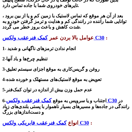
تایرهای خودروی شما با جاده تماس دارد.
بعد از آن هر موقع که تماس لاستیک با زمین کم و یا از بین برود ،
توانایی شما راننده در رانندگی کم و هدایت و ترمز گرفتن خودرو به
شدت کاهش و باعث بروز خطر می گردد.
:
کمک فنرعقب ولکس C30
عوامل بالا بردن عمر
1- انجام ندادن ترمزهای ناگهانی و شدید
تنظیم چرخ‌ها و باد آنها
2-
روغن و گریس‌کاری به موقع اجزای سیستم تعلیق
3-
4-تعویض به موقع لاستیک‌های مستهلک و خورده شده
5-عدم حمل وزن بیش از اندازه در توان کمک‌فنر
کمک فنرعقب ولکس C30
در
6-اجتناب و یا سرویس به موقع
رانندگی در جاده‌ها و مسیر‌های بسیار ناهموار با پستی‌ بلندی‌های زیاد
و دست‌اندازهای بزرگ
:
کمک فنرعقب فابریکی ولکس C30
انواع