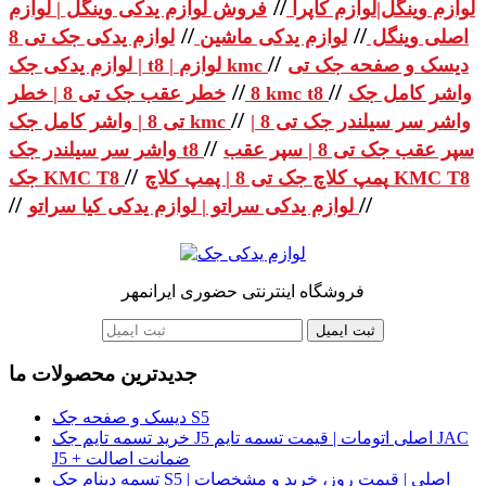
//
لوازم وینگل|لوازم کاپرا
فروش لوازم یدکی وینگل | لوازم
//
//
اصلی وینگل
لوازم یدکی ماشین
لوازم یدکی جک تی 8
//
دیسک و صفحه جک تی
| لوازم یدکی جک t8 | لوازم kmc
//
//
واشر کامل جک
خطر عقب جک تی 8 | خطر kmc t8
8
//
واشر سر سیلندر جک تی 8 |
تی 8 | واشر کامل جک kmc
//
سپر عقب جک تی 8 | سپر عقب
واشر سر سیلندر جک t8
//
پمپ کلاچ جک تی 8 | پمپ کلاچ KMC T8
جک KMC T8
//
//
لوازم یدکی سراتو | لوازم یدکی کیا سراتو
فروشگاه اینترنتی حضوری ایرانمهر
ثبت ایمیل
جدیدترین محصولات ما
دیسک و صفحه جک S5
خرید تسمه تایم جک J5 اصلی اتومات | قیمت تسمه تایم JAC
J5 + ضمانت اصالت
تسمه دینام جک S5 اصلی | قیمت روز، خرید و مشخصات |