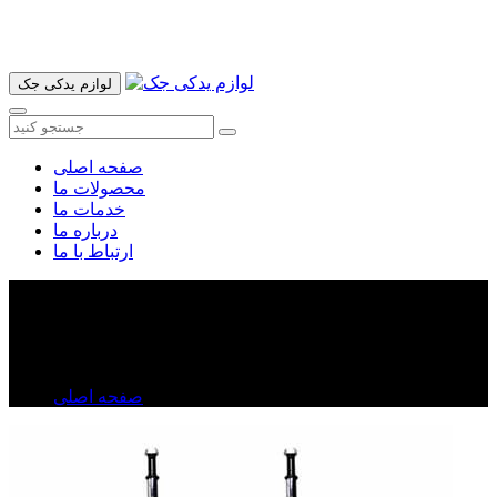
آدرس ما تهران میدان امام خمینی خیابان اکباتان پاساژ الغدیر طبقه
اول پلاک 36 فروشگاه ایرانمهر میباشد ارسال پیک موتوری و ارسال
به شهرستان انجام میشود 09193937035
لوازم یدکی جک
صفحه اصلی
محصولات ما
خدمات ما
درباره ما
ارتباط با ما
کمک فنرعقب ولکس C۳۰
کمک فنرعقب ولکس C۳۰
صفحه اصلی