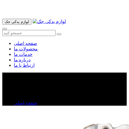
آدرس ما تهران میدان امام خمینی خیابان اکباتان پاساژ الغدیر طبقه
اول پلاک 36 فروشگاه ایرانمهر میباشد ارسال پیک موتوری و ارسال
به شهرستان انجام میشود 09193937035
لوازم یدکی جک
صفحه اصلی
محصولات ما
خدمات ما
درباره ما
ارتباط با ما
اویل پمپ جک j۵
اویل پمپ جک j۵
صفحه اصلی