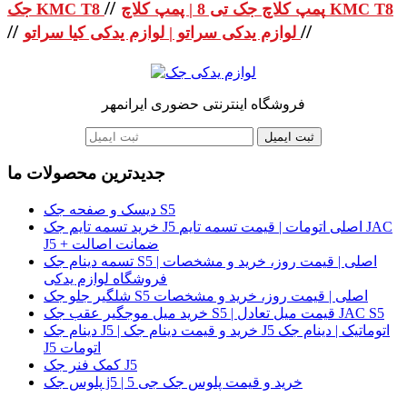
//
پمپ کلاچ جک تی 8 | پمپ کلاچ KMC T8
جک KMC T8
//
//
لوازم یدکی سراتو | لوازم یدکی کیا سراتو
فروشگاه اینترنتی حضوری ایرانمهر
ثبت ایمیل
جدیدترین محصولات ما
دیسک و صفحه جک S5
خرید تسمه تایم جک J5 اصلی اتومات | قیمت تسمه تایم JAC
J5 + ضمانت اصالت
تسمه دینام جک S5 اصلی | قیمت روز، خرید و مشخصات |
فروشگاه لوازم یدکی
شلگیر جلو جک S5 اصلی | قیمت روز، خرید و مشخصات
خرید میل موجگیر عقب جک S5 | قیمت میل تعادل JAC S5
دینام جک J5 | خرید و قیمت دینام جک J5 اتوماتیک | دینام جک
J5 اتومات
کمک فنر جک J5
پلوس جک j5 | خرید و قیمت پلوس جک جی 5