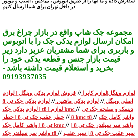
سفارش داده و ما آنها را از طریق اتوبوس ، تیباکس ، اسنپ و موتور
در داخل تهران برای شما ارسال کنیم .
مجموعه جک شاپ واقع در بازار چراغ برق
امکان ارسال لوازم یدکی جک را با اتوبوس
و باربری برای شما مشتریان عزیز دارد زیر
قیمت بازار جنس و قطعه یدکی خود را
بخرید و استعلام قیمت داشته باشد -
09193937035
//
لوازم وینگل|لوازم کاپرا
فروش لوازم یدکی وینگل | لوازم
//
//
اصلی وینگل
لوازم یدکی ماشین
لوازم یدکی جک تی 8
//
دیسک و صفحه جک تی
| لوازم یدکی جک t8 | لوازم kmc
//
//
واشر کامل جک
خطر عقب جک تی 8 | خطر kmc t8
8
//
واشر سر سیلندر جک تی 8 |
تی 8 | واشر کامل جک kmc
//
سپر عقب جک تی 8 | سپر عقب
واشر سر سیلندر جک t8