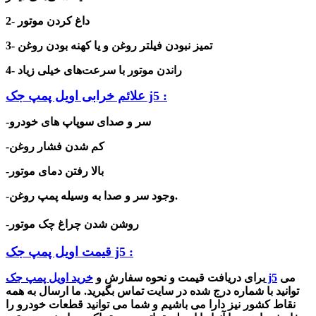
2- داغ کردن موتور
3- تمیز نبودن فیلتر روغن و یا کهنه بودن روغن
4- راندن موتور با سرعت‌های خیلی زیاد
علائم خرابی اویل پمپ جک j5 :
-سر و صدای سوپاپ های خودرو
-کم شدن فشار روغن
-بالا رفتن دمای موتور
-وجود سر و صدا به وسیله پمپ روغن.
-روشن شدن چراغ چک موتور
قیمت اویل پمپ جک j5 :
می
اویل پمپ جک j5
برای دریافت قیمت و نحوه سفارش و
خرید
توانید با شماره درج شده در سایت تماس بگیرید. ما ارسال به همه
نقاط کشور نیز دارا می باشیم و شما می توانید قطعات خودرو را