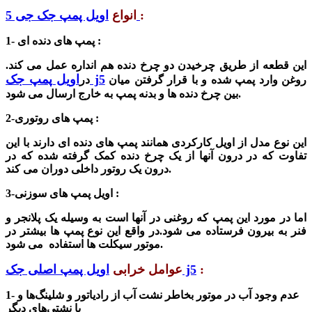
:
اویل پمپ جک جی 5
انواع
1- پمپ های دنده ای :
این قطعه از طریق چرخیدن دو چرخ دنده هم انداره عمل می کند.
اویل پمپ جک j5
روغن وارد پمپ شده و با قرار گرفتن میان
در
بین چرخ دنده ها و بدنه پمپ به خارج ارسال می شود.
2-پمپ های روتوری :
این نوع مدل از اویل کارکردی همانند پمپ های دنده ای دارند با این
تفاوت که در درون آنها از یک چرخ دنده کمک گرفته شده که در
درون یک روتور داخلی دوران می کند.
3-اویل پمپ های سوزنی :
اما در مورد این پمپ که روغنی در آنها است به وسیله یک پلانجر و
فنر به بیرون فرستاده می شود.در واقع این نوع پمپ ها بیشتر در
موتور سیکلت ها استفاده می شود.
:
اویل پمپ اصلی جک j5
عوامل خرابی
1- عدم وجود آب در موتور بخاطر نشت آب از رادیاتور و شلینگ‌ها و
یا نشتی‌های دیگر