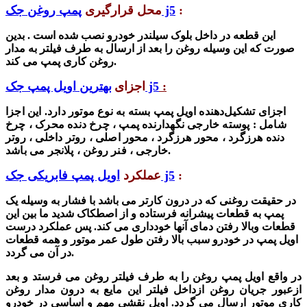
:
پمپ روغن جک j5
محل قرارگیری
این قطعه در داخل بلوک سیلندر خودرو نصب شده است . بدین
صورت که این وسیله روغن را بعد از ارسال به طرف فیلتر به مدار
روغن کاری پمپ می کند.
:
بهترین اویل پمپ جک j5
اجزای
اجزای تشکیل‌دهنده اویل پمپ بسته به نوع موتور دارد. این اجزا
شامل :
پوسته خارجی نگهدارنده پمپ ،
چرخ دنده محرک ،
چرخ
دنده هرزگرد ،
محور هرزگرد ،
محور اصلی ،
روتر داخلی ،
روتر
پلانجر می باشد.
خارجی ،
فنر روغن ،
:
اویل پمپ فابریکی جک j5
عملکرد
در حقیقت روغنی که در درون کارتر می باشد با فشار به وسیله یک
پمپ به قطعات پیشرانه فرستاده و از اصطکاک شدید ما بین این
قطعات وبالا رفتن دمای آنها خودداری می کند. پس عملکرد درست
اویل پمپ در خودرو سبب بالا رفتن طول عمر موتور و همه قطعات
در آن می گردد.
در واقع اویل پمپ روغن را به طرف فیلتر روغن می فرستد و بعد
ازعبور جریان روغن ازداخل فیلتر این مایع به درون مدار روغن
کاری موتور ارسال می گردد. اویل نقشی مهم و اساسی در خودرو