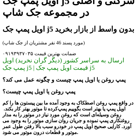
اویل پمپ جک j5 شرکتی و اصلی
در مجموعه جک شاپ
اویل پمپ جک j5 بدون واسط از بازار بخرید
(مورد پسند 46 نفر مشتریان از جک شاپ)
ضمانت بهترین قیمت ۰۹۱۹۳۹۳۷۰۳۵
ارسال به سراسر کشور (دیگر گران نخرید) اویل
پمپ جک j5 | قیمت اویل پمپ جک j5
پمپ روغن یا اویل پمپ چیست و چگونه عمل می کند؟
پمپ روغن یا اویل پمپ چیست؟
در واقع پمپ روغن اصطکاک به وجود آمده ما بین پیستون ها را کم
اویل پمپ یا بهتر است بگوییم پمپ
کرده تا موتور بهتر کار بکند.
روغن وسیله‌ای است که روغن مورد نیاز در موتور را به مدار
روغنکاری پمپ نموده و جریان روان سازی موتور را به وجود می
آورد.
کارایی صحیح اویل پمپ در خودرو سبب بالا رفتن طول عمر
موتور و قطعات درون موتور می شود.