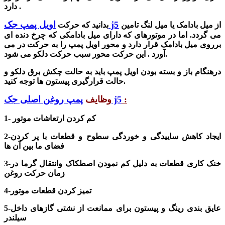
دارد .
اویل پمپ جک j5
از میل بادامک یا میل لنگ تامین
بدانید که حرکت
می گردد. اما در موتورهای که دارای میل بادامکی که چرخ دنده ای
برروی میل بادامک قرار دارد و محور اویل پمپ را به حرکت در می
آورد . این حرکت محور سبب حرکت دلکو می شود.
درهنگام باز و بسته بودن اویل پمپ باید به حالت چکش برق دلکو و
حالت قرارگیری پیستون ها توجه کنید.
:
پمپ روغن اصلی جک j5
وظایف
1- کم کردن ارتعاشات موتور
2-ایجاد کاهش ساییدگی و خوردگی سطوح و قطعات با پر کردن
فضای ما بین آن ها
3-خنک کاری قطعات به دلیل کم نمودن اصطکاک وانتقال گرما در
زمان حرکت روغن
4-تمیز کردن قطعات موتور
5-عایق بندی رینگ و پیستون برای ممانعت از نشتی گازهای داخل
سیلندر