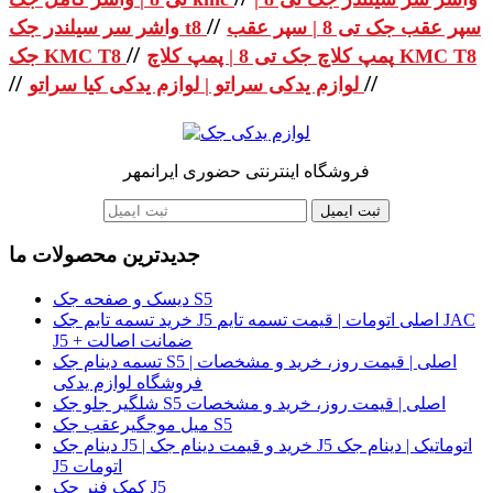
//
سپر عقب جک تی 8 | سپر عقب
واشر سر سیلندر جک t8
//
پمپ کلاچ جک تی 8 | پمپ کلاچ KMC T8
جک KMC T8
//
//
لوازم یدکی سراتو | لوازم یدکی کیا سراتو
فروشگاه اینترنتی حضوری ایرانمهر
ثبت ایمیل
جدیدترین محصولات ما
دیسک و صفحه جک S5
خرید تسمه تایم جک J5 اصلی اتومات | قیمت تسمه تایم JAC
J5 + ضمانت اصالت
تسمه دینام جک S5 اصلی | قیمت روز، خرید و مشخصات |
فروشگاه لوازم یدکی
شلگیر جلو جک S5 اصلی | قیمت روز، خرید و مشخصات
میل موجگیرعقب جک S5
دینام جک J5 | خرید و قیمت دینام جک J5 اتوماتیک | دینام جک
J5 اتومات
کمک فنر جک J5