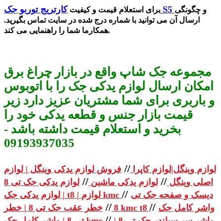
کارتریج توربو جک S5
و چگونگی
برای استعلام قیمت و کیفیت
ارسال آن می توانید با شماره درج شده در سایت تماس بگیرید.
همکارما شما را راهنمایی می کند.
مجموعه جک شاپ واقع در بازار چراغ برق
امکان ارسال لوازم یدکی جک را با اتوبوس
و باربری برای شما مشتریان عزیز دارد زیر
قیمت بازار جنس و قطعه یدکی خود را
بخرید و استعلام قیمت داشته باشد -
09193937035
//
لوازم وینگل|لوازم کاپرا
فروش لوازم یدکی وینگل | لوازم
//
//
اصلی وینگل
لوازم یدکی ماشین
لوازم یدکی جک تی 8
//
دیسک و صفحه جک تی
| لوازم یدکی جک t8 | لوازم kmc
//
//
واشر کامل جک
خطر عقب جک تی 8 | خطر kmc t8
8
//
واشر سر سیلندر جک تی 8 |
تی 8 | واشر کامل جک kmc