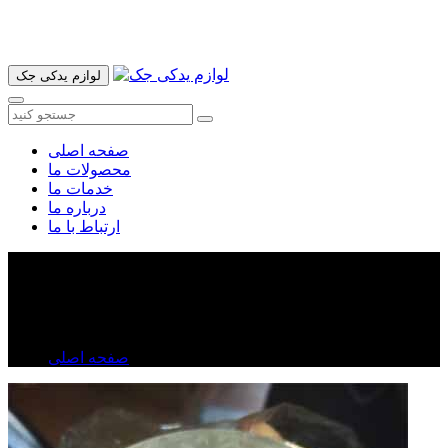
آدرس ما تهران میدان امام خمینی خیابان اکباتان پاساژ الغدیر طبقه
اول پلاک 36 فروشگاه ایرانمهر میباشد ارسال پیک موتوری و ارسال
به شهرستان انجام میشود 09193937035
لوازم یدکی جک
صفحه اصلی
محصولات ما
خدمات ما
درباره ما
ارتباط با ما
کارتریج توربو جک S۵
کارتریج توربو جک S۵
صفحه اصلی