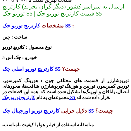
ضمانت بهترین قیمت ۰۹۱۹۳۹۳۷۰۳۵
ارسال به سراسر کشور (دیگر گران نخرید) کارتریج
توربو جک S5 | قیمت کارتریج توربو جک S5
:
کارتریج توربو جک S5
مشخصات
ساخت : چین
نوع محصول : کاتریچ توربو
خودرو : جک اس 5
چیست؟
کارتریج توربو اصلی جک S5
توربوشارژر از قسمت های مختلفی چون : هوزینگ کمپرسور،
توربین کمپرسور، توربین و هوزینگ توربوشارژر، شافت‌ها، محورهای
اتصال، یاتاقان و اورینگ‌ها تشکیل شده است که همه این قطعات در
قرار داده شده اند.
کارتریج توربو جک S5
مجموعه‌ای به نام
چیست؟
کارتریج توربو اورجینال جک S5
دلایل خرابی
-متاسفانه استفاده از
فیلتر هوا با کیفیت
نامناسب