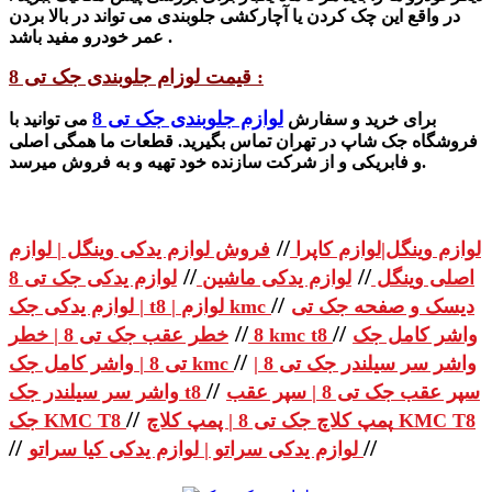
در واقع این چک کردن یا آچارکشی جلوبندی می تواند در بالا بردن
عمر خودرو مفید باشد .
قیمت لوزام جلوبندی جک تی 8 :
لوازم جلوبندی جک تی 8
برای خرید و سفارش
می توانید با
فروشگاه جک شاپ در تهران تماس بگیرید. قطعات ما همگی اصلی
و فابریکی و از شرکت سازنده خود تهیه و به فروش میرسد.
//
لوازم وینگل|لوازم کاپرا
فروش لوازم یدکی وینگل | لوازم
//
//
اصلی وینگل
لوازم یدکی ماشین
لوازم یدکی جک تی 8
//
دیسک و صفحه جک تی
| لوازم یدکی جک t8 | لوازم kmc
//
//
واشر کامل جک
خطر عقب جک تی 8 | خطر kmc t8
8
//
واشر سر سیلندر جک تی 8 |
تی 8 | واشر کامل جک kmc
//
سپر عقب جک تی 8 | سپر عقب
واشر سر سیلندر جک t8
//
پمپ کلاچ جک تی 8 | پمپ کلاچ KMC T8
جک KMC T8
//
//
لوازم یدکی سراتو | لوازم یدکی کیا سراتو