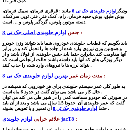
11- کمک فنر
ودیگر
لوازم جلوبندی جک تی 8
مانند :
قرقری فرمان، سیبک فرمان،
بوش طبق، بوش‌،جعبه فرمان، رام، کمک فنر، فنر، توپی سرکمک،
دسته موتور، پلوس، گردگیر پلوس و … است.
:
جنس
لوازم جلوبندی اصلی جک تی 8
باید بگوییم که قطعات جلوبندی خودروی شما باید بتوانند وزن خودرو
و همچنین وزن نیروی وارد شده از جاده ها را تحمل کند و در برابر
آنها مقاومت کند .
بنابراین حتما باید جنس جلوبندی از فولاد باشد و از
دیگر ویژگی های که آنها باید داشته باشند حالت ارتجاعی است که
بتواند لرزه ها یا نیروهای وارد شده را جذب کنند .
:
مدت زمان عمر
بهترین لوازم جلوبندی جک تی 8
به طور کلی عمر سیستم جلوبندی برای هر خودرویی که همیشه در
حال کار می باشد می توان گفت در حدود 6 ماه است .
در صورتی که خودرو مسافت کمی را در شهر طی می کند می توان
گفت که عمر جلوبندی آن حدودا 1.5 سال می باشد و بعد از آن باید
آن تعمیر و یا تعویض بشوند .
حتما
لوازم جلوبندی جک تی 8
:
لوازم جلوبندی jacT8
علائم خرابی
1-شنیدن صدا دادن جلوی خودرو در زمان عبور از روی دست‌اندازها.