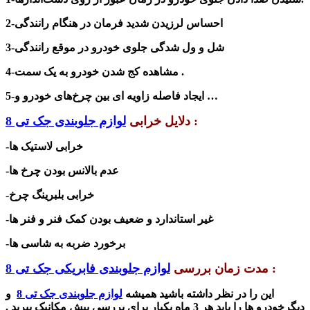
2-احساس لرزیدن شدید فرمان در هنگام رانندگی
3-شل و ول شدگی جلوی خودرو در موقع رانندگی
4-مشاهده کج شدن خودرو به یک سمت .
5-ایجاد فاصله زاویه ای بین چرخ‌های خودرو و …
:
دلایل خرابی
لوازم جلوبندی جک تی 8
-خرابی لاستیک ها
-عدم بالانس بودن چرخ ها
-خرابی بلبرینگ چرخ
-غیر استاندارد و ضعیف بودن کمک فنر و فنر ها
-برخورد ضربه به شاسی ها
:
مدت زمان بررسی
لوازم جلوبندی فابریکی جک تی 8
این را در نظر داشته باشید همیشه
لوازم جلوبندی جک تی 8
و
دیگر
خودرو ها را باید هر 3 ماه یکبار برای بررسی پیش مکانیک ببرید .