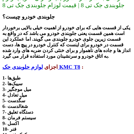
جلوبندی جک تی 8 | قیمت لوزام جلوبندی جک تی 8
جلوبندی خودرو چیست؟
یکی از قسمت هایی که برای خودرو از اهمیت خیلی بالایی برخوردار
است همین قسمت یعنی
جلوبندی خودرو می باشد که در واقع به
قسمت زیرین جلوی خودرو جلوبندی می گویند. اما عملکرد این
قسمت در خودرو برای اینست که کنترل خودرو در پیچ ها، دست
انداز ها و جاده های ناهموار و برای خنثی کردن ضربه های وارد شده
به اتاق خودرو و سرنشینان مورد استفاده قرار می گیرد.
:
لوازم جلوبندی جک KMC T8
اجزای
1- طبق‌ها
2- سیبک‌ها
3- میل موجگیر
4- میل تعادل
5- سگدست
6- شغالدست
7- دستگاه تعلیق
8- سیستم فرمان
9- اکسل
10- فنر