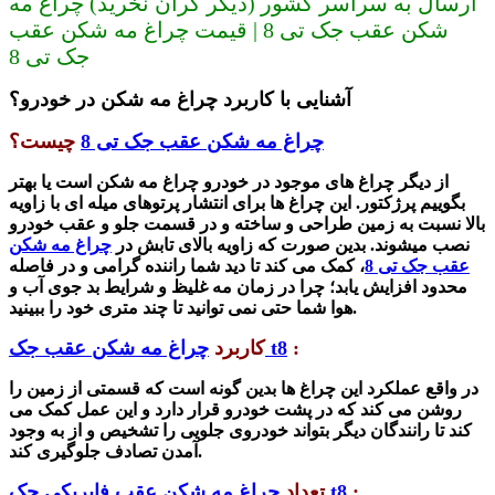
ارسال به سراسر کشور (دیگر گران نخرید) چراغ مه
شکن عقب جک تی 8 | قیمت چراغ مه شکن عقب
جک تی 8
آ
شنایی با
کاربرد چراغ مه شکن در خودرو؟
چراغ مه شکن عقب جک تی 8
چیست؟
از دیگر چراغ های موجود در خودرو چراغ مه شکن است یا بهتر
بگوییم پرژکتور. این چراغ ها برای انتشار پرتوهای میله ای با زاویه
بالا نسبت به زمین طراحی و ساخته و در قسمت جلو و عقب خودرو
نصب میشوند. بدین صورت که زاویه بالای تابش در
چراغ مه شکن
عقب جک تی 8
، کمک می کند تا دید
شما راننده گرامی
و در فاصله
محدود افزای
ش
یابد؛ چرا در زمان مه غلیظ و
شرایط بد جوی آب و
شما حتی نمی توانید تا چند متری خود را ببینید.
هوا
:
چراغ مه شکن عقب جک t8
کاربرد
در واقع عملکرد این چراغ ها بدین گونه است که قسمتی از زمین را
روشن می کند که در پشت خودرو قرار دارد و این عمل کمک می
کند تا رانندگان دیگر بتواند خودروی جلویی را ت
شخیص و از
به وجود
آمدن تصادف جلوگیری کند.
:
چراغ مه شکن عقب فابریکی جک t8
تعداد