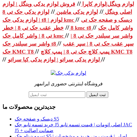
//
لوازم وینگل|لوازم کاپرا
فروش لوازم یدکی وینگل | لوازم
//
//
اصلی وینگل
لوازم یدکی ماشین
لوازم یدکی جک تی 8
//
دیسک و صفحه جک تی
| لوازم یدکی جک t8 | لوازم kmc
//
//
واشر کامل جک
خطر عقب جک تی 8 | خطر kmc t8
8
//
واشر سر سیلندر جک تی 8 |
تی 8 | واشر کامل جک kmc
//
سپر عقب جک تی 8 | سپر عقب
واشر سر سیلندر جک t8
//
پمپ کلاچ جک تی 8 | پمپ کلاچ KMC T8
جک KMC T8
//
//
لوازم یدکی سراتو | لوازم یدکی کیا سراتو
فروشگاه اینترنتی حضوری ایرانمهر
ثبت ایمیل
جدیدترین محصولات ما
دیسک و صفحه جک S5
خرید تسمه تایم جک J5 اصلی اتومات | قیمت تسمه تایم JAC
J5 + ضمانت اصالت
تسمه دینام جک S5 اصلی | قیمت روز، خرید و مشخصات |