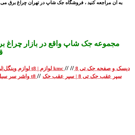
به آن مراجعه کنید ، فروشگاه ج
ک شاپ در تهران چراغ برق می ب
مجموعه جک شاپ واقع در بازار چراغ برق
ق
//
//
دیسک و صفحه جک تی 8
لوازم یدکی جک تی 8 | لوازم یدکی جک t8 | لوازم kmc
لوازم وینگل|لو
//
سپر عقب جک تی 8 | سپر عقب جک
واشر سر سیلندر جک تی 8 | واشر سر سیلندر جک t8