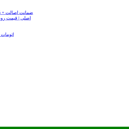
خرید تسمه تایم جک J5 اصلی اتومات | قیمت تسمه تایم JAC J5 + ضمانت اصالت
تسمه دینام جک S5 اص
دینام جک J5 | خرید و قیمت دینام جک J5 اتوماتیک | دینام جک J5 اتومات