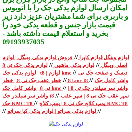
امکان ارسال لوازم یدکی جک را با اتوبوس
و باربری برای شما مشتریان عزیز دارد زیر
قیمت بازار جنس و قطعه یدکی خود را
بخرید و استعلام قیمت داشته باشد -
09193937035
//
لوازم وینگل|لوازم کاپرا
فروش لوازم یدکی وینگل | لوازم
//
//
اصلی وینگل
لوازم یدکی ماشین
لوازم یدکی جک تی 8
//
دیسک و صفحه جک تی
| لوازم یدکی جک t8 | لوازم kmc
//
//
واشر کامل جک
خطر عقب جک تی 8 | خطر kmc t8
8
//
واشر سر سیلندر جک تی 8 |
تی 8 | واشر کامل جک kmc
//
سپر عقب جک تی 8 | سپر عقب
واشر سر سیلندر جک t8
//
پمپ کلاچ جک تی 8 | پمپ کلاچ KMC T8
جک KMC T8
//
//
لوازم یدکی سراتو | لوازم یدکی کیا سراتو