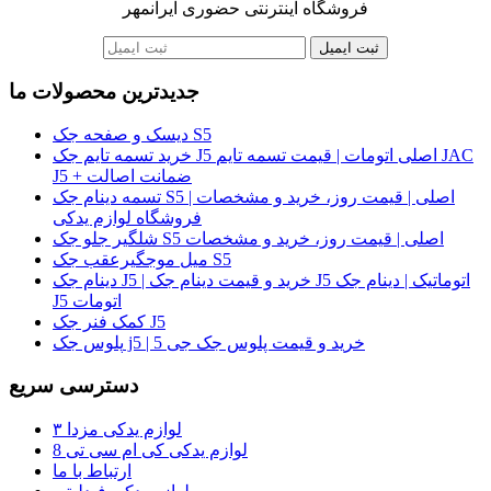
فروشگاه اینترنتی حضوری ایرانمهر
ثبت ایمیل
جدیدترین محصولات ما
دیسک و صفحه جک S5
خرید تسمه تایم جک J5 اصلی اتومات | قیمت تسمه تایم JAC
J5 + ضمانت اصالت
تسمه دینام جک S5 اصلی | قیمت روز، خرید و مشخصات |
فروشگاه لوازم یدکی
شلگیر جلو جک S5 اصلی | قیمت روز، خرید و مشخصات
میل موجگیرعقب جک S5
دینام جک J5 | خرید و قیمت دینام جک J5 اتوماتیک | دینام جک
J5 اتومات
کمک فنر جک J5
پلوس جک j5 | خرید و قیمت پلوس جک جی 5
دسترسی سریع
لوازم یدکی مزدا ۳
لوازم یدکی کی ام سی تی 8
ارتباط با ما