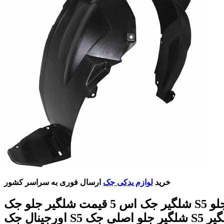
خرید
لوازم یدکی جک
ارسال فوری به سراسر کشور
شلگیر جک اس 5 قیمت شلگیر جلو جک S5 شلگیر جلو
اورجینال جک S5 شلگیر جلو اصلی جک S5 بهترین شلگیر