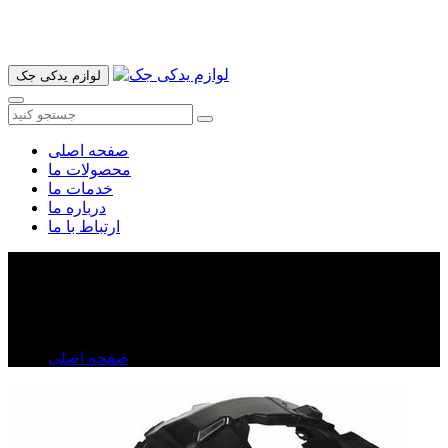
آدرس ما تهران میدان امام خمینی خیابان اکباتان پاساژ الغدیر طبقه
اول پلاک 36 فروشگاه ایرانمهر میباشد ارسال پیک موتوری و ارسال
به شهرستان انجام میشود 09193937035
لوازم یدکی جک
صفحه اصلی
محصولات ما
خدمات ما
درباره ما
ارتباط با ما
شلگیر جلو جک S۵ اصلی | قیمت روز، خرید و مشخصات
شلگیر جلو جک S۵ اصلی | قیمت روز، خرید و مشخصات
صفحه اصلی