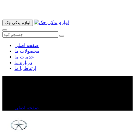
آدرس ما تهران میدان امام خمینی خیابان اکباتان پاساژ الغدیر طبقه
اول پلاک 36 فروشگاه ایرانمهر میباشد ارسال پیک موتوری و ارسال
به شهرستان انجام میشود 09193937035
لوازم یدکی جک
صفحه اصلی
محصولات ما
خدمات ما
درباره ما
ارتباط با ما
سپرعقب جک J۵
سپرعقب جک J۵
صفحه اصلی