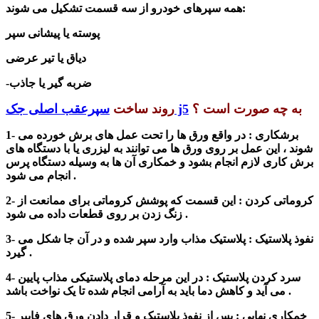
همه سپرهای خودرو از سه قسمت تشکیل می شوند:
پوسته یا پیشانی سپر
دیاق یا تیر عرضی
-ضربه گیر یا جاذب
به چه صورت است ؟
سپرعقب اصلی جک j5
روند ساخت
1- برشکاری : در واقع ورق ها را تحت عمل های برش خورده می
شوند ، این عمل بر روی ورق ها می توانند به لیزری یا با دستگاه های
برش کاری لازم انجام بشود و خمکاری آن ها به وسیله دستگاه پرس
انجام می شود .
2- کروماتی کردن : این قسمت که پوشش کروماتی برای ممانعت از
زنگ زدن بر روی قطعات داده می شود .
3- نفوذ پلاستیک : پلاستیک مذاب وارد سپر شده و در آن جا شکل می
گیرد .
4- سرد کردن پلاستیک : در این مرحله دمای پلاستیکی مذاب پایین
می آید و کاهش دما باید به آرامی انجام شده تا یک نواخت باشد .
5- خمکاری نهایی : پس از نفوذ پلاستیک و قرار دادن ورق های فایبر