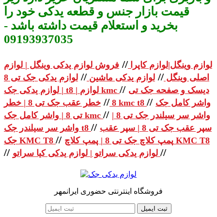
قیمت بازار جنس و قطعه یدکی خود را
بخرید و استعلام قیمت داشته باشد -
09193937035
//
لوازم وینگل|لوازم کاپرا
فروش لوازم یدکی وینگل | لوازم
//
//
اصلی وینگل
لوازم یدکی ماشین
لوازم یدکی جک تی 8
//
دیسک و صفحه جک تی
| لوازم یدکی جک t8 | لوازم kmc
//
//
واشر کامل جک
خطر عقب جک تی 8 | خطر kmc t8
8
//
واشر سر سیلندر جک تی 8 |
تی 8 | واشر کامل جک kmc
//
سپر عقب جک تی 8 | سپر عقب
واشر سر سیلندر جک t8
//
پمپ کلاچ جک تی 8 | پمپ کلاچ KMC T8
جک KMC T8
//
//
لوازم یدکی سراتو | لوازم یدکی کیا سراتو
فروشگاه اینترنتی حضوری ایرانمهر
ثبت ایمیل