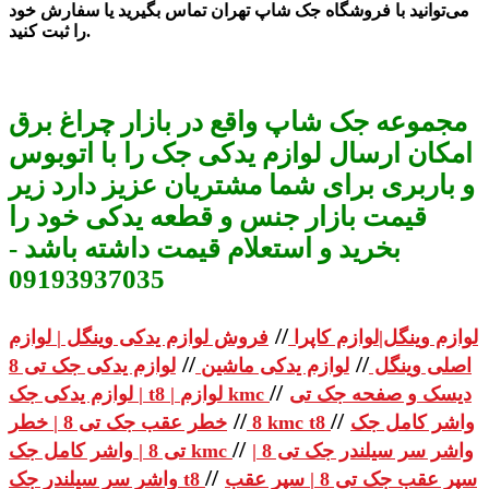
می‌توانید با فروشگاه جک شاپ تهران تماس بگیرید یا سفارش خود
.
را ثبت کنید
مجموعه جک شاپ واقع در بازار چراغ برق
امکان ارسال لوازم یدکی جک را با اتوبوس
و باربری برای شما مشتریان عزیز دارد زیر
قیمت بازار جنس و قطعه یدکی خود را
بخرید و استعلام قیمت داشته باشد -
09193937035
//
لوازم وینگل|لوازم کاپرا
فروش لوازم یدکی وینگل | لوازم
//
//
اصلی وینگل
لوازم یدکی ماشین
لوازم یدکی جک تی 8
//
دیسک و صفحه جک تی
| لوازم یدکی جک t8 | لوازم kmc
//
//
واشر کامل جک
خطر عقب جک تی 8 | خطر kmc t8
8
//
واشر سر سیلندر جک تی 8 |
تی 8 | واشر کامل جک kmc
//
سپر عقب جک تی 8 | سپر عقب
واشر سر سیلندر جک t8