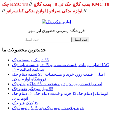
//
پمپ کلاچ جک تی 8 | پمپ کلاچ KMC T8
جک KMC T8
//
//
لوازم یدکی سراتو | لوازم یدکی کیا سراتو
فروشگاه اینترنتی حضوری ایرانمهر
ثبت ایمیل
جدیدترین محصولات ما
دیسک و صفحه جک S5
خرید تسمه تایم جک J5 اصلی اتومات | قیمت تسمه تایم JAC
J5 + ضمانت اصالت
تسمه دینام جک S5 اصلی | قیمت روز، خرید و مشخصات |
فروشگاه لوازم یدکی
شلگیر جلو جک S5 اصلی | قیمت روز، خرید و مشخصات
میل موجگیرعقب جک S5
دینام جک J5 | خرید و قیمت دینام جک J5 اتوماتیک | دینام جک
J5 اتومات
کمک فنر جک J5
پلوس جک j5 | خرید و قیمت پلوس جک جی 5