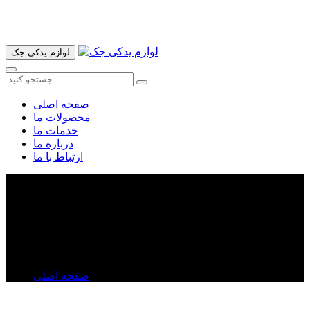
آدرس ما تهران میدان امام خمینی خیابان اکباتان پاساژ الغدیر طبقه
اول پلاک 36 فروشگاه ایرانمهر میباشد ارسال پیک موتوری و ارسال
به شهرستان انجام میشود 09193937035
لوازم یدکی جک
صفحه اصلی
محصولات ما
خدمات ما
درباره ما
ارتباط با ما
خرید واشر درب سوپاپ جک S۵ | قیمت واشر درب
سوپاپ جک S۵ | واشر درب سوپاپ جک S۵
خرید واشر درب سوپاپ جک S۵ | قیمت واشر درب سوپاپ
جک S۵ | واشر درب سوپاپ جک S۵
صفحه اصلی