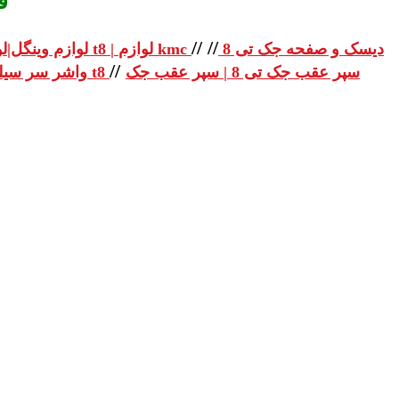
ق
//
//
دیسک و صفحه جک تی 8
لوازم یدکی جک تی 8 | لوازم یدکی جک t8 | لوازم kmc
لوازم وینگل|لو
//
سپر عقب جک تی 8 | سپر عقب جک
واشر سر سیلندر جک تی 8 | واشر سر سیلندر جک t8