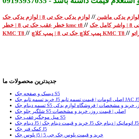
م قیمت داشته باشد - 09193937035
//
لوازم یدکی ماشین
//
خطر عقب جک تی 8 | خطر kmc t8
//
//
پمپ کلاچ جک تی 8 | پمپ کلاچ KMC T8
KMC T8
جدیدترین محصولات ما
دیسک و صفحه جک S5
لی | قیمت روز، خرید و مشخصات | فروشگاه لوازم یدکی
شلگیر جلو جک S5 اصلی | قیمت روز، خرید و مشخصات
میل موجگیرعقب جک S5
کمک فنر جک J5
پلوس جک j5 | خرید و قیمت پلوس جک جی 5