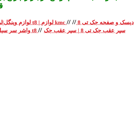
ق
//
//
دیسک و صفحه جک تی 8
لوازم یدکی جک تی 8 | لوازم یدکی جک t8 | لوازم kmc
لوازم وینگل|لو
//
سپر عقب جک تی 8 | سپر عقب جک
واشر سر سیلندر جک تی 8 | واشر سر سیلندر جک t8