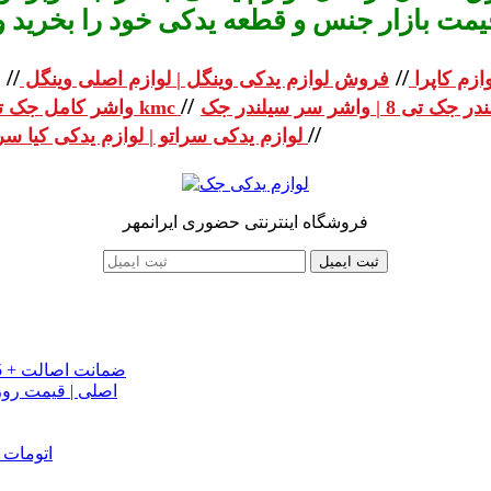
یمت بازار جنس و قطعه یدکی خود را بخرید و استعلا
//
//
ازم کاپرا
فروش لوازم یدکی وینگل | لوازم اصلی وینگل
//
واشر کامل جک تی 8 | واشر کامل جک kmc
//
لوازم یدکی سراتو | لوازم یدکی کیا سراتو
فروشگاه اینترنتی حضوری ایرانمهر
ثبت ایمیل
خرید تسمه تایم جک J5 اصلی اتومات | قیمت تسمه تایم JAC J5 + ضمانت اصالت
تسمه دینام جک S5 اص
دینام جک J5 | خرید و قیمت دینام جک J5 اتوماتیک | دینام جک J5 اتومات