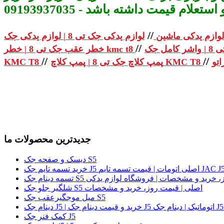
م قیمت داشته باشد - 09193937035
//
لوازم یدکی ماشین
//
خطر عقب جک تی 8 | خطر kmc t8
//
//
پمپ کلاچ جک تی 8 | پمپ کلاچ KMC T8
KMC T8
جدیدترین محصولات ما
دیسک و صفحه جک S5
لی | قیمت روز، خرید و مشخصات | فروشگاه لوازم یدکی
شلگیر جلو جک S5 اصلی | قیمت روز، خرید و مشخصات
میل موجگیرعقب جک S5
کمک فنر جک J5