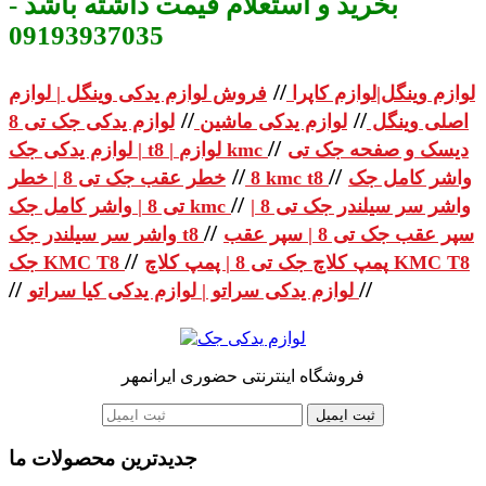
بخرید و استعلام قیمت داشته باشد -
09193937035
//
لوازم وینگل|لوازم کاپرا
فروش لوازم یدکی وینگل | لوازم
//
//
اصلی وینگل
لوازم یدکی ماشین
لوازم یدکی جک تی 8
//
دیسک و صفحه جک تی
| لوازم یدکی جک t8 | لوازم kmc
//
//
واشر کامل جک
خطر عقب جک تی 8 | خطر kmc t8
8
//
واشر سر سیلندر جک تی 8 |
تی 8 | واشر کامل جک kmc
//
سپر عقب جک تی 8 | سپر عقب
واشر سر سیلندر جک t8
//
پمپ کلاچ جک تی 8 | پمپ کلاچ KMC T8
جک KMC T8
//
//
لوازم یدکی سراتو | لوازم یدکی کیا سراتو
فروشگاه اینترنتی حضوری ایرانمهر
ثبت ایمیل
جدیدترین محصولات ما