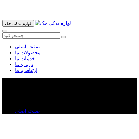
آدرس ما تهران میدان امام خمینی خیابان اکباتان پاساژ الغدیر طبقه
اول پلاک 36 فروشگاه ایرانمهر میباشد ارسال پیک موتوری و ارسال
به شهرستان انجام میشود 09193937035
لوازم یدکی جک
صفحه اصلی
محصولات ما
خدمات ما
درباره ما
ارتباط با ما
براکت سپر جکS۳
براکت سپر جکS۳
صفحه اصلی