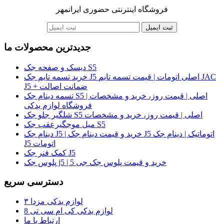
فروشگاه اینترنتی حضوری ایرانمهر
ثبت ایمیل
جدیدترین محصولات ما
دیسک و صفحه جک S5
خرید تسمه تایم جک J5 اصلی اتومات | قیمت تسمه تایم JAC
J5 + ضمانت اصالت
تسمه دینام جک S5 اصلی | قیمت روز، خرید و مشخصات |
فروشگاه لوازم یدکی
شلگیر جلو جک S5 اصلی | قیمت روز، خرید و مشخصات
میل موجگیرعقب جک S5
دینام جک J5 | خرید و قیمت دینام جک J5 اتوماتیک | دینام جک
J5 اتومات
کمک فنر جک J5
پلوس جک j5 | خرید و قیمت پلوس جک جی 5
دسترسی سریع
لوازم یدکی مزدا ۳
لوازم یدکی کی ام سی تی 8
ارتباط با ما