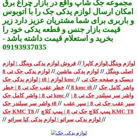
مجموعه جک شاپ واقع در بازار چراغ برق
امکان ارسال لوازم یدکی جک را با اتوبوس
و باربری برای شما مشتریان عزیز دارد زیر
قیمت بازار جنس و قطعه یدکی خود را
بخرید و استعلام قیمت داشته باشد -
09193937035
//
لوازم وینگل|لوازم کاپرا
فروش لوازم یدکی وینگل | لوازم
//
//
اصلی وینگل
لوازم یدکی ماشین
لوازم یدکی جک تی 8
//
دیسک و صفحه جک تی
| لوازم یدکی جک t8 | لوازم kmc
//
//
واشر کامل جک
خطر عقب جک تی 8 | خطر kmc t8
8
//
واشر سر سیلندر جک تی 8 |
تی 8 | واشر کامل جک kmc
//
سپر عقب جک تی 8 | سپر عقب
واشر سر سیلندر جک t8
//
پمپ کلاچ جک تی 8 | پمپ کلاچ KMC T8
جک KMC T8
//
//
لوازم یدکی سراتو | لوازم یدکی کیا سراتو