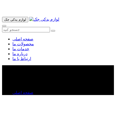
آدرس ما تهران میدان امام خمینی خیابان اکباتان پاساژ الغدیر طبقه
اول پلاک 36 فروشگاه ایرانمهر میباشد ارسال پیک موتوری و ارسال
به شهرستان انجام میشود 09193937035
لوازم یدکی جک
صفحه اصلی
محصولات ما
خدمات ما
درباره ما
ارتباط با ما
شلگیر جلو جک S۳
شلگیر جلو جک S۳
صفحه اصلی