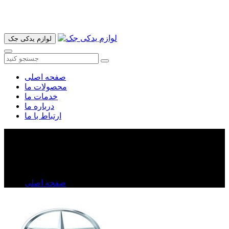
آدرس ما تهران میدان امام خمینی خیابان اکباتان پاساژ الغدیر طبقه
اول پلاک 36 فروشگاه ایرانمهر میباشد ارسال پیک موتوری و ارسال
به شهرستان انجام میشود 09193937035
لوازم یدکی جک
صفحه اصلی
محصولات ما
خدمات ما
درباره ما
ارتباط با ما
واشر کامل جک دنده ای J۵
واشر کامل جک دنده ای J۵
صفحه اصلی