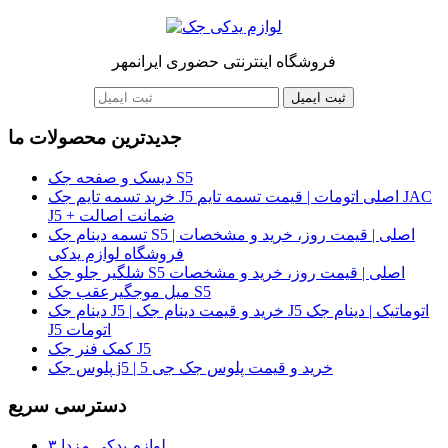
فروشگاه اینترنتی حضوری ایرانمهر
ثبت ایمیل
جدیدترین محصولات ما
دیسک و صفحه جک S5
خرید تسمه تایم جک J5 اصلی اتومات | قیمت تسمه تایم JAC
J5 + ضمانت اصالت
تسمه دینام جک S5 اصلی | قیمت روز، خرید و مشخصات |
فروشگاه لوازم یدکی
شلگیر جلو جک S5 اصلی | قیمت روز، خرید و مشخصات
میل موجگیرعقب جک S5
دینام جک J5 | خرید و قیمت دینام جک J5 اتوماتیک | دینام جک
J5 اتومات
کمک فنر جک J5
پلوس جک j5 | خرید و قیمت پلوس جک جی 5
دسترسی سریع
لوازم یدکی مزدا ۳