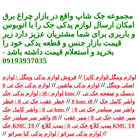
مجموعه جک شاپ واقع در بازار چراغ برق
امکان ارسال لوازم یدکی جک را با اتوبوس
و باربری برای شما مشتریان عزیز دارد زیر
قیمت بازار جنس و قطعه یدکی خود را
بخرید و استعلام قیمت داشته باشد -
09193937035
//
لوازم وینگل|لوازم کاپرا
فروش لوازم یدکی وینگل | لوازم
//
//
اصلی وینگل
لوازم یدکی ماشین
لوازم یدکی جک تی 8
//
دیسک و صفحه جک تی
| لوازم یدکی جک t8 | لوازم kmc
//
//
واشر کامل جک
خطر عقب جک تی 8 | خطر kmc t8
8
//
واشر سر سیلندر جک تی 8 |
تی 8 | واشر کامل جک kmc
//
سپر عقب جک تی 8 | سپر عقب
واشر سر سیلندر جک t8
//
پمپ کلاچ جک تی 8 | پمپ کلاچ KMC T8
جک KMC T8
//
//
لوازم یدکی سراتو | لوازم یدکی کیا سراتو