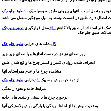
در سه بخش اصلی به قطعات دیگر وصل است : در قسمت داخلی به وسیله یک بوش لاستیکی که روی بوش فلزی قرار گرفته و به شاسی خودرو متصل است. انتهای بیرونی طبق به وسیله یک
طبق جلو جک j5
 کمک فنر استفاده از طبق بالا کاهش
طبق جلو جک j5
محل قرارگیری
طبق جلو جک j5
نشانه های خرابی
روز صدای تق تق در دست اندازها و یا صدای جیر جیر
انحراف شدید زوایای کمبر و کستر چرخ ها و کج شدن طبق
مشاهده چرخ ها و عدم همراستای آنها
از دو ناحیه بوش و سیبک
طبق جلو جک j5
خرابی
شرایط جاده و نحوه رانندگی
برخورد چرخ ها با پستی و بلندی های جاده
وضعیت بوش ها از لحاظ لهیدگی یا پارگی بوش پلاستیکی آنها