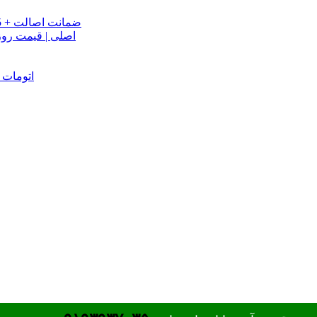
خرید تسمه تایم جک J5 اصلی اتومات | قیمت تسمه تایم JAC J5 + ضمانت اصالت
تسمه دینام جک S5 اص
دینام جک J5 | خرید و قیمت دینام جک J5 اتوماتیک | دینام جک J5 اتومات