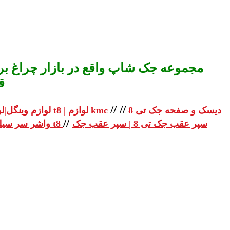
مجموعه جک شاپ واقع در بازار چراغ برق
ق
//
//
دیسک و صفحه جک تی 8
لوازم یدکی جک تی 8 | لوازم یدکی جک t8 | لوازم kmc
لوازم وینگل|لو
//
سپر عقب جک تی 8 | سپر عقب جک
واشر سر سیلندر جک تی 8 | واشر سر سیلندر جک t8