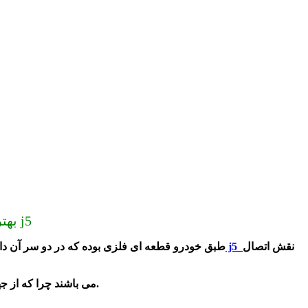
ارسال به سراسر کشور (دیگر گران نخرید) قیمت طبق جلو جک j5 | طبق جلو اصلی جک j5 | بهترین طبق جلو جک j5
نقش اتصال
طبق جلو جک j5
طبق خودرو قطعه ای فلزی بوده که در دو سر آن د
طبق های از نظر ظاهری شبیه به حرف A می باشند چرا که از جهتی به شاسی خودرو که دارای دو محور می باشد که در این حالت به آنها جناغی نیز گفته می شود.