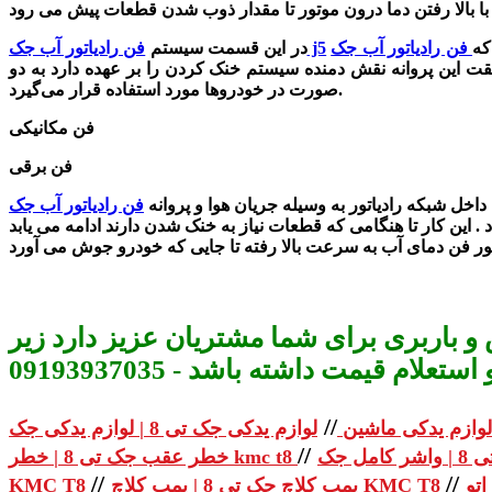
که
فن رادیاتور آب جک j5
در این قسمت سیستم
قت این پروانه نقش دمنده سیستم خنک‌ کردن را بر عهده دارد به دو
صورت در خودروها مورد استفاده قرار می‌گیرد.
فن مکانیکی
فن برقی
داخل شبکه رادیاتور به وسیله جریان هوا و پروانه
و باربری برای شما مشتریان عزیز دارد زیر
م قیمت داشته باشد - 09193937035
//
لوازم یدکی ماشین
//
خطر عقب جک تی 8 | خطر kmc t8
//
//
پمپ کلاچ جک تی 8 | پمپ کلاچ KMC T8
KMC T8