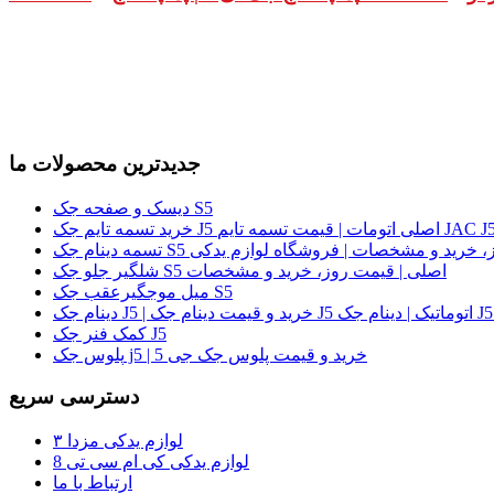
جدیدترین محصولات ما
دیسک و صفحه جک S5
لی | قیمت روز، خرید و مشخصات | فروشگاه لوازم یدکی
شلگیر جلو جک S5 اصلی | قیمت روز، خرید و مشخصات
میل موجگیرعقب جک S5
کمک فنر جک J5
پلوس جک j5 | خرید و قیمت پلوس جک جی 5
دسترسی سریع
لوازم یدکی مزدا ۳
لوازم یدکی کی ام سی تی 8
ارتباط با ما