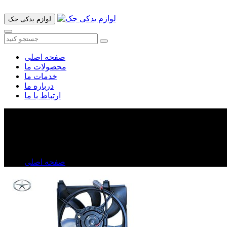
لوازم یدکی جک
صفحه اصلی
محصولات ما
خدمات ما
درباره ما
ارتباط با ما
فن رادیاتور آب جک j۵
فن رادیاتور آب جک j۵
صفحه اصلی