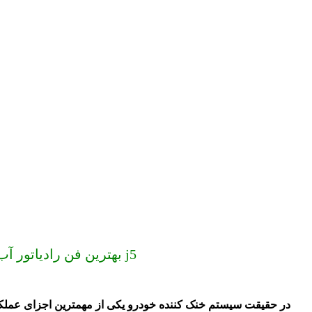
ارسال به سراسر کشور (دیگر گران نخرید) قیمت فن رادیاتور آب جک j5 | فن رادیاتور آب اصلی جک j5 | بهترین فن رادیاتور آب جک j5
در حقیقت سیستم خنک کننده خودرو یکی از مهمترین اجزای عملکرد