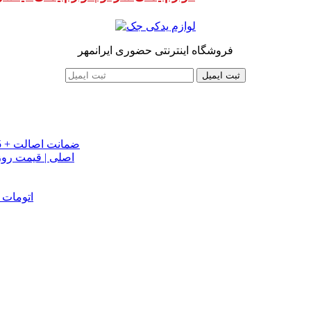
فروشگاه اینترنتی حضوری ایرانمهر
ثبت ایمیل
خرید تسمه تایم جک J5 اصلی اتومات | قیمت تسمه تایم JAC J5 + ضمانت اصالت
تسمه دینام جک S5 اص
دینام جک J5 | خرید و قیمت دینام جک J5 اتوماتیک | دینام جک J5 اتومات