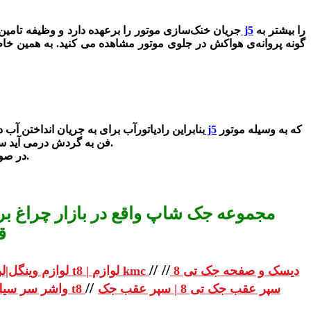
را بیشتر به
فن رادیاتور آب جک j5
جریان خنک‌سازی موتور را برعهده دارد و وظیفه تامین ه
گونه پروانه‌ی هواکش در جلوی موتور مشاهده می کنید. به همین خاطر
که به وسیله موتور
فن رادیاتور آب جک j5
بنابراین رادیاتورآب برای به جریان انداختن آ
فن به گردش درمی آید سبب میگردد که آب به سرعت خنک شده و دوباره به درون موتور برگردد . این کار تا هنگامی که قطعات نیاز به خنک شدن دارند ادامه می یابد.
در صورتی که پروانه فن شکسته باشد یا عمل نکند به خاطر معیوب بودن موتور فن دمای آب به سرعت بالا رفته تا جایی که خودرو جوش می آورد.
مجموعه جک شاپ واقع در بازار چراغ برق
ق
//
//
دیسک و صفحه جک تی 8
لوازم یدکی جک تی 8 | لوازم یدکی جک t8 | لوازم kmc
لوازم وینگل|لو
//
سپر عقب جک تی 8 | سپر عقب جک
واشر سر سیلندر جک تی 8 | واشر سر سیلندر جک t8