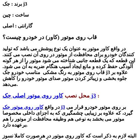
جک j3
برند :
ساخت : چین
گارانتی : اصلی
قاب روی موتور (کاور) در خودرو چیست؟
در واقع کاور موتور به عنوان یک نوع پوشش می باشد که تولید
کنندگان خودرو برای محافظت از موتور در روی آن نصب می کنند.
این قطعه که یک قطعه جانبی شناخته می شود موتور را از هر گونه
آلودگی حف
ظ کرده و مانع ایجاد آسیب هنگام ضربه به آن می شود.
علاوه بر
جک j3
قاب روی موتور
به رنگ مشکی مناسب خودرو
جلوه بخشی و زیباتر کردن موتور صدای موتور خودرو را کاهش
می‌دهد.
:
کاور روی موتور اصلی جک j3
محل نصب
بر روی موتور خودرو قرار می
کاور روی موتور جک j3
در واقع
گیرد، که علاوه بر زیبایی چشمگیری که به اجزای داخلی مخصوصا
موتور می بخشد به نوعی هم وظیفه محافظت از موتور را هم
برعهده دارد.
البته لازم به ذکر است که کاور روی موتور
در هرصورت
کاملا نسوز