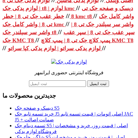
اصلی وینگل
لوازم یدکی ماشین
لوازم یدکی جک تی 8
//
دیسک و صفحه جک تی
| لوازم یدکی جک t8 | لوازم kmc
//
//
واشر کامل جک
خطر عقب جک تی 8 | خطر kmc t8
8
//
واشر سر سیلندر جک تی 8 |
تی 8 | واشر کامل جک kmc
//
سپر عقب جک تی 8 | سپر عقب
واشر سر سیلندر جک t8
//
پمپ کلاچ جک تی 8 | پمپ کلاچ KMC T8
جک KMC T8
//
//
لوازم یدکی سراتو | لوازم یدکی کیا سراتو
فروشگاه اینترنتی حضوری ایرانمهر
ثبت ایمیل
جدیدترین محصولات ما
دیسک و صفحه جک S5
خرید تسمه تایم جک J5 اصلی اتومات | قیمت تسمه تایم JAC
J5 + ضمانت اصالت
تسمه دینام جک S5 اصلی | قیمت روز، خرید و مشخصات |
فروشگاه لوازم یدکی
شلگیر جلو جک S5 اصلی | قیمت روز، خرید و مشخصات