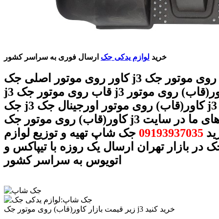
خرید
لوازم یدکی جک
ارسال فوری به سراسر کشور
کاور روی موتور اصلی جک j3 بهترین کاور روی موتور جک
j3 قاب روی موتور جک j3 قیمت کاور(قاب) روی موتور
جک j3 کاور(قاب) روی موتور اورجینال جک j3 فروش
کاور(قاب) روی موتور جک j3 با شماره های ما در سایت
ید
09193937035
جک شاپ تهیه و توزیع لوازم
 در بازار تهران ارسال یک روزه با تیپاکس و
اتویوس به سراسر کشور
زیر قیمت بازار کاور(قاب) روی موتور جک j3 خرید کنید