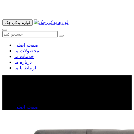
آدرس ما تهران میدان امام خمینی خیابان اکباتان پاساژ الغدیر طبقه
اول پلاک 36 فروشگاه ایرانمهر میباشد ارسال پیک موتوری و ارسال
به شهرستان انجام میشود 09193937035
لوازم یدکی جک
صفحه اصلی
محصولات ما
خدمات ما
درباره ما
ارتباط با ما
کاور(قاب) روی موتور جک j۳
کاور(قاب) روی موتور جک j۳
صفحه اصلی