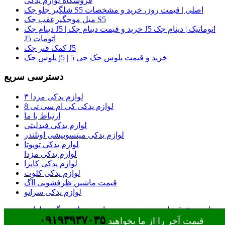
فروشگاه لوازم یدکی
شلگیر جلو جک S5 اصلی | قیمت روز، خرید و مشخصات
میل موجگیرعقب جک S5
دینام جک J5 | خرید و قیمت دینام جک J5 اتوماتیک | دینام جک
J5 اتومات
کمک فنر جک J5
پلوس جک j5 | خرید و قیمت پلوس جک جی 5
دسترسی سریع
لوازم یدکی مزدا ۳
لوازم یدکی کی ام سی تی 8
ارتباط با ما
لوازم یدکی فیدلیتی
لوازم یدکی میتسوبیشی اوتلندر
لوازم یدکی تویوتا
لوازم یدکی مزدا
لوازم یدکی کاپرا
لوازم یدکی کلوت
قیمت ماشین ظرفشویی ااگ
لوازم یدکی سراتو
تمامی حقوق مادی و معنوی وب سایت متعلق به گروه لوازم
۰۹۱۹۳۹۳۷۰۳۵
یدکی جک شاپ قهاری می باشد
قیمت آخر را از ما بخواهید