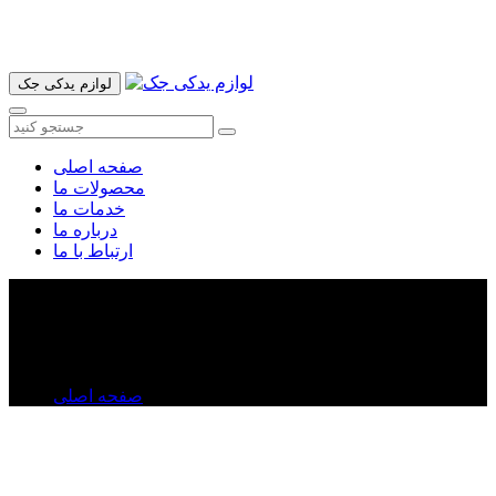
آدرس ما تهران میدان امام خمینی خیابان اکباتان پاساژ الغدیر طبقه
اول پلاک 36 فروشگاه ایرانمهر میباشد ارسال پیک موتوری و ارسال
به شهرستان انجام میشود 09193937035
لوازم یدکی جک
صفحه اصلی
محصولات ما
خدمات ما
درباره ما
ارتباط با ما
قفل درب موتور جک j۵
قفل درب موتور جک j۵
صفحه اصلی