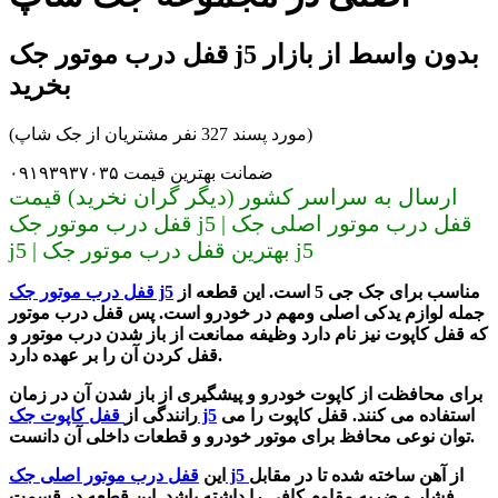
قفل درب موتور جک j5 بدون واسط از بازار
بخرید
(مورد پسند 327 نفر مشتریان از جک شاپ)
ضمانت بهترین قیمت ۰۹۱۹۳۹۳۷۰۳۵
ارسال به سراسر کشور (دیگر گران نخرید) قیمت
قفل درب موتور جک j5 | قفل درب موتور اصلی جک
j5 | بهترین قفل درب موتور جک j5
مناسب برای جک جی 5 است. این قطعه از
قفل درب موتور جک j5
جمله لوازم ‌یدکی اصلی ومهم در خودرو است. پس قفل درب موتور
که قفل کاپوت نیز نام دارد وظیفه ممانعت از باز شدن درب موتور و
قفل کردن آن را بر عهده دارد.
برای محافظت از کاپوت خودرو و پیشگیری از باز شدن آن در زمان
استفاده می ‌کنند. قفل کاپوت را می
قفل کاپوت جک j5
رانندگی از
‌توان نوعی محافظ برای موتور خودرو و قطعات داخلی آن دانست.
از آهن ساخته شده تا در مقابل
قفل درب موتور اصلی جک j5
این
فشار و ضربه مقاوم کافی را داشته باشد. این قطعه در قسمت