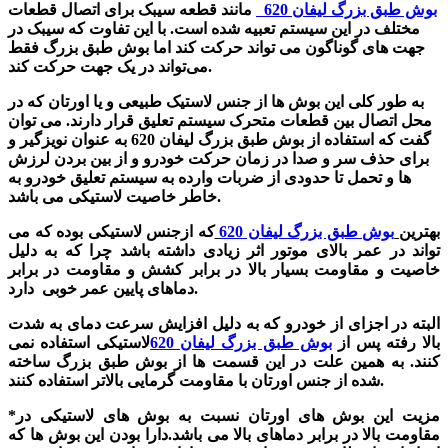
بوش طبق بزرگ لیفان 620
مانند قطعه سیبک
برای اتصال قطعات
مختلف در این سیستم تعبیه شده است. با این تفاوت که سیبک در
جهت های گوناگون می تواند حرکت کند اما
بوش طبق بزرگ
فقط
می‌تواند در یک جهت حرکت کند.
به طور کلی این بوش ها از جنس لاستیک طبیعی و یا اورتان که در
محل اتصال بین قطعات متحرک سیستم تعلیق قرار دارند. می توان
گفت که استفاده از بوش طبق بزرگ لیفان 620
به عنوان نویزگیر و
برای حذف سر و صدا در زمان حرکت خودرو و از بین بردن لرزش
ها و تحمل تا حدودی از ضربات وارده به سیستم تعلیق خودرو به
خاطر خاصیت لاستیکی می باشد.
بهترین
بوش طبق بزرگ لیفان 620
که ازجنس لاستیکی بوده که می
تواند در عمر بالای موتور اثر زیادی داشته باشد چرا که به دلیل
خاصیت و مقاومت بسیار بالا در برابر کشش و مقاومت در برابر
دماهای پایین عمر خوبی دارد.
البته در اجزای از خودرو که به دلیل افزایش سرعت دمای به شدت
بالا رفته پس از
بوش طبق بزرگ لیفان 620
لاستیکی استفاده نمی
کنند. به همین علت در این قسمت ها از
بوش طبق بزرگ
ساخته
شده از جنس اورتان با مقاومت گرمایی بالاتر استفاده کنند.
*مزیت این بوش های اورتان نسبت به بوش های لاستیکی در
مقاومت بالا در برابر دماهای بالا می باشد.دارا بودن این بوش ها که