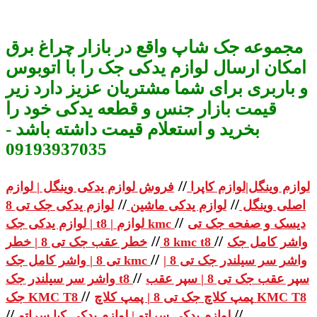
مجموعه جک شاپ واقع در بازار چراغ برق
امکان ارسال لوازم یدکی جک را با اتوبوس
و باربری برای شما مشتریان عزیز دارد زیر
قیمت بازار جنس و قطعه یدکی خود را
بخرید و استعلام قیمت داشته باشد -
09193937035
//
لوازم وینگل|لوازم کاپرا
فروش لوازم یدکی وینگل | لوازم
//
//
اصلی وینگل
لوازم یدکی ماشین
لوازم یدکی جک تی 8
//
دیسک و صفحه جک تی
| لوازم یدکی جک t8 | لوازم kmc
//
//
واشر کامل جک
خطر عقب جک تی 8 | خطر kmc t8
8
//
واشر سر سیلندر جک تی 8 |
تی 8 | واشر کامل جک kmc
//
سپر عقب جک تی 8 | سپر عقب
واشر سر سیلندر جک t8
//
پمپ کلاچ جک تی 8 | پمپ کلاچ KMC T8
جک KMC T8
//
//
لوازم یدکی سراتو | لوازم یدکی کیا سراتو