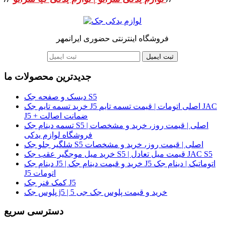
فروشگاه اینترنتی حضوری ایرانمهر
ثبت ایمیل
جدیدترین محصولات ما
دیسک و صفحه جک S5
خرید تسمه تایم جک J5 اصلی اتومات | قیمت تسمه تایم JAC
J5 + ضمانت اصالت
تسمه دینام جک S5 اصلی | قیمت روز، خرید و مشخصات |
فروشگاه لوازم یدکی
شلگیر جلو جک S5 اصلی | قیمت روز، خرید و مشخصات
خرید میل موجگیر عقب جک S5 | قیمت میل تعادل JAC S5
دینام جک J5 | خرید و قیمت دینام جک J5 اتوماتیک | دینام جک
J5 اتومات
کمک فنر جک J5
پلوس جک j5 | خرید و قیمت پلوس جک جی 5
دسترسی سریع