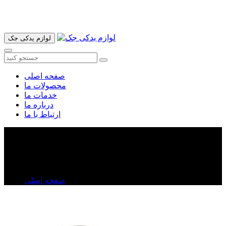
آدرس ما تهران میدان امام خمینی خیابان اکباتان پاساژ الغدیر طبقه
اول پلاک 36 فروشگاه ایرانمهر میباشد ارسال پیک موتوری و ارسال
به شهرستان انجام میشود 09193937035
لوازم یدکی جک
صفحه اصلی
محصولات ما
خدمات ما
درباره ما
ارتباط با ما
بوش طبق بزرگ لیفان ۶۲۰
بوش طبق بزرگ لیفان ۶۲۰
صفحه اصلی