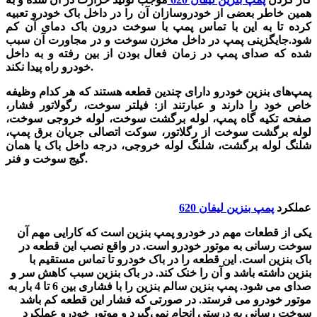
همین خاطر بعضی از خودروسازان آن را در داخل باک خودرو تعبیه
کرده تا به این با تماس پمپ با سوخت درون باک دمای آن کم
شود.جایگزینی پمپ در داخل مخزن سوخت و در مجاورت آن سبب
شده که صدای پمپ در زمان فعال بودن از بین رفته و به داخل
خودرو راه پیدا نکند.
پمپ‌های بنزین خودرو دارای چندین قطعه هستند که هر کدام وظیفه
خاص خود را دارند و عبارتند از: فیلتر سوخت، رگولاتور فشار،
صفحه تکیه گاه پمپ، لوله برگشت سوخت، لوله خروجی سوخت،
لوله برگشت سوخت از رگلاتور، سوکت اتصالی جریان برق پمپ،
شلنگ لوله برگشت، شلنگ لوله خروجی، درجه داخل باک یا همان
گیج سوخت و فنر.
عملکرد
پمپ بنزین لیفان 620
یکی از قطعات مهم در خودرو
پمپ بنزین
است که کارایی مهم آن
سوخت رسانی به موتور خودرو است. در واقع نصب این قطعه در
باک بنزین است. این قطعه را در باک خودرو تا تماس مستقیم با
بنزین داشته باشد و آن را خنک کند. در باک بنزین سبب کاهش سر و
صدای می شود. پمپ بنزین سالم بنزین را با فشاری بین 6 تا 4 بار به
موتور خودرو می فرستد. در صورتی که فشار این قطعه کم باشد
سوخت رسانی به درستی انجام نمی‌گیرد و موتور خودرو عملکرد