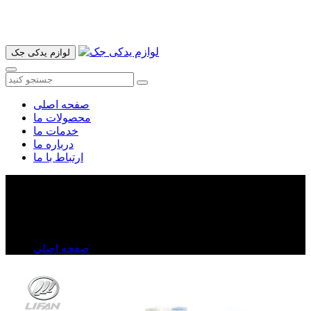
آدرس ما تهران میدان امام خمینی خیابان اکباتان پاساژ الغدیر طبقه
اول پلاک 36 فروشگاه ایرانمهر میباشد ارسال پیک موتوری و ارسال
به شهرستان انجام میشود 09193937035
لوازم یدکی جک
صفحه اصلی
محصولات ما
خدمات ما
درباره ما
ارتباط با ما
پمپ بنزین لیفان ۶۲۰
پمپ بنزین لیفان ۶۲۰
صفحه اصلی