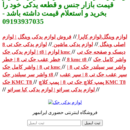
قیمت بازار جنس و قطعه یدکی خود را
بخرید و استعلام قیمت داشته باشد -
09193937035
//
لوازم وینگل|لوازم کاپرا
فروش لوازم یدکی وینگل | لوازم
//
//
اصلی وینگل
لوازم یدکی ماشین
لوازم یدکی جک تی 8
//
دیسک و صفحه جک تی
| لوازم یدکی جک t8 | لوازم kmc
//
//
واشر کامل جک
خطر عقب جک تی 8 | خطر kmc t8
8
//
واشر سر سیلندر جک تی 8 |
تی 8 | واشر کامل جک kmc
//
سپر عقب جک تی 8 | سپر عقب
واشر سر سیلندر جک t8
//
پمپ کلاچ جک تی 8 | پمپ کلاچ KMC T8
جک KMC T8
//
//
لوازم یدکی سراتو | لوازم یدکی کیا سراتو
فروشگاه اینترنتی حضوری ایرانمهر
ثبت ایمیل