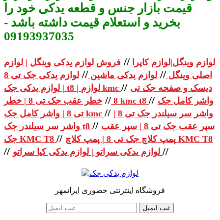
قیمت بازار جنس و قطعه یدکی خود را
بخرید و استعلام قیمت داشته باشد -
09193937035
//
لوازم وینگل|لوازم کاپرا
فروش لوازم یدکی وینگل | لوازم
//
//
اصلی وینگل
لوازم یدکی ماشین
لوازم یدکی جک تی 8
//
دیسک و صفحه جک تی
| لوازم یدکی جک t8 | لوازم kmc
//
//
واشر کامل جک
خطر عقب جک تی 8 | خطر kmc t8
8
//
واشر سر سیلندر جک تی 8 |
تی 8 | واشر کامل جک kmc
//
سپر عقب جک تی 8 | سپر عقب
واشر سر سیلندر جک t8
//
پمپ کلاچ جک تی 8 | پمپ کلاچ KMC T8
جک KMC T8
//
//
لوازم یدکی سراتو | لوازم یدکی کیا سراتو
فروشگاه اینترنتی حضوری ایرانمهر
ثبت ایمیل