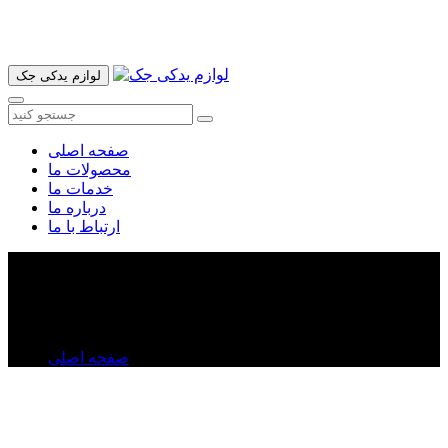
آدرس ما تهران میدان امام خمینی خیابان اکباتان پاساژ الغدیر طبقه
اول پلاک 36 فروشگاه ایرانمهر میباشد ارسال پیک موتوری و ارسال
به شهرستان انجام میشود 09193937035
لوازم یدکی جک
صفحه اصلی
محصولات ما
خدمات ما
درباره ما
ارتباط با ما
قفل درب موتور لیفان ۶۲۰
قفل درب موتور لیفان ۶۲۰
صفحه اصلی