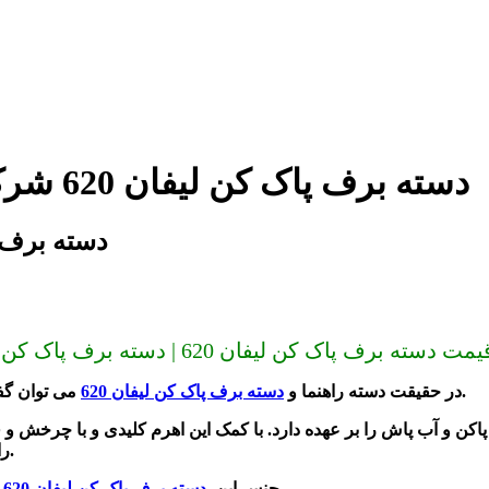
دسته برف پاک کن لیفان 620 شرکتی و اصلی در مجموعه جک شاپ
دسته برف پاک کن لیفان
اک کن اصلی لیفان 620 | بهترین دسته برف پاک کن لیفان 620
می توان گفت که از قطعاتی هستند که در دو سوی غربیلک فرمان نصب شده اند.
در حقیقت دسته راهنما و
دسته برف پاک کن لیفان 620
کن و آب پاش را بر عهده دارد. با کمک این اهرم کلیدی و با چرخش و ف
را فعال می کند.
را
ساخته شده از پلاستیک فشرده و در بعضی قسمت ها فلز و فنر است.
جنس این
دسته برف پاک کن لیفان 620