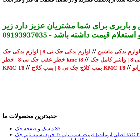
و باربری برای شما مشتریان عزیز دارد زیر
م قیمت داشته باشد - 09193937035
//
لوازم یدکی ماشین
//
خطر عقب جک تی 8 | خطر kmc t8
//
//
پمپ کلاچ جک تی 8 | پمپ کلاچ KMC T8
KMC T8
جدیدترین محصولات ما
دیسک و صفحه جک S5