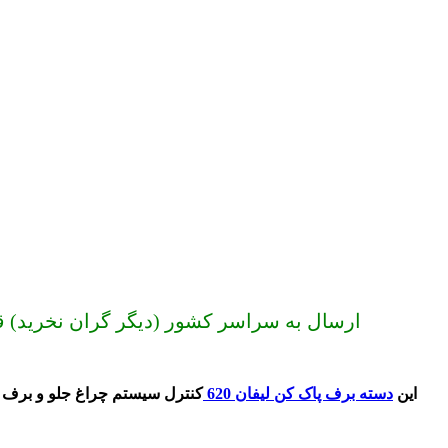
ارسال به سراسر کشور (دیگر گران نخرید) قیمت دسته برف پاک کن لیفان 620 | دسته برف پ
این
دسته برف پاک کن لیفان 620
کنترل سیستم چراغ جلو و برف پا