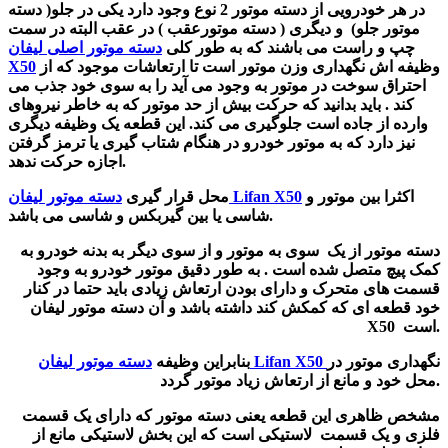
در هر خودرویی از دسته موتور 2 نوع وجود دارد یکی در جلو( دسته
موتور جلو) و دیگری ( دسته موتورعقب ) در عقب البته در سمت
چپ و راست می باشند که به طور کلی
دسته موتور اصلی لیفان
وظیفه اش نگهداری وزن موتور است تا ارتعاشات موجود که از
X50
احتراق سوخت در موتور به وجود می آید را به سوی خود جذب می
کند . باید بدانید که حرکت بیش از حد موتور که به خاطر نیروهای
وارده از جاده است جلوگیری می کند. این قطعه یک وظیفه دیگری
نیز دارد که به موتور خودرو در هنگام شتاب گیری یا ترمز گرفتن
اجازه حرکت ندهد.
اکثرا بین موتور و
دسته موتور لیفان Lifan X50
محل قرار گیری
شاسی یا بین گیربکس و شاسی می باشد.
دسته موتور از یک سوی به موتور و از سوی دیگر به بدنه خودرو به
کمک پیچ متصل شده است . به طور دقیق موتور خودرو به وجود
قسمت های متحرک و دارای بودن ارتعاش زیادی باید حتما در کنار
خود قطعه ای که کمکش کند داشته باشد و آن دسته موتور لیفان
X50 است.
نگهداری موتور در
دسته موتور لیفان Lifan X50
بنابراین وظیفه
محل خود و مانع از ارتعاش زیاد موتور گردد.
مشخص ظاهری این قطعه یعنی
دسته موتور که دارای یک قسمت
فلزی و یک قسمت لاستیکی است که این بخش لاستیکی مانع از