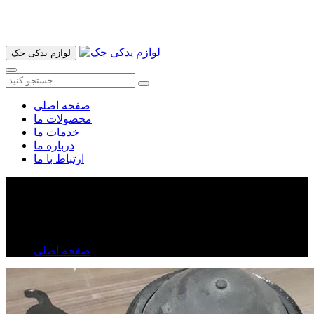
آدرس ما تهران میدان امام خمینی خیابان اکباتان پاساژ الغدیر طبقه
اول پلاک 36 فروشگاه ایرانمهر میباشد ارسال پیک موتوری و ارسال
به شهرستان انجام میشود 09193937035
لوازم یدکی جک
صفحه اصلی
محصولات ما
خدمات ما
درباره ما
ارتباط با ما
دسته موتور لیفان X۵۰
دسته موتور لیفان X۵۰
صفحه اصلی