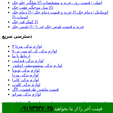
شلگیر جلو جک S5 اصلی | قیمت روز، خرید و مشخصات
میل موجگیرعقب جک S5
دینام جک J5 | خرید و قیمت دینام جک J5 اتوماتیک | دینام جک
J5 اتومات
کمک فنر جک J5
پلوس جک j5 | خرید و قیمت پلوس جک جی 5
دسترسی سریع
لوازم یدکی مزدا ۳
لوازم یدکی کی ام سی تی 8
ارتباط با ما
لوازم یدکی فیدلیتی
لوازم یدکی میتسوبیشی اوتلندر
لوازم یدکی تویوتا
لوازم یدکی مزدا
لوازم یدکی کاپرا
لوازم یدکی کلوت
قیمت ماشین ظرفشویی ااگ
لوازم یدکی سراتو
تمامی حقوق مادی و معنوی وب سایت متعلق به گروه لوازم
۰۹۱۹۳۹۳۷۰۳۵
یدکی جک شاپ قهاری می باشد
قیمت آخر را از ما بخواهید