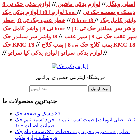
//
//
اصلی وینگل
لوازم یدکی ماشین
لوازم یدکی جک تی 8
//
دیسک و صفحه جک تی
| لوازم یدکی جک t8 | لوازم kmc
//
//
واشر کامل جک
خطر عقب جک تی 8 | خطر kmc t8
8
//
واشر سر سیلندر جک تی 8 |
تی 8 | واشر کامل جک kmc
//
سپر عقب جک تی 8 | سپر عقب
واشر سر سیلندر جک t8
//
پمپ کلاچ جک تی 8 | پمپ کلاچ KMC T8
جک KMC T8
//
//
لوازم یدکی سراتو | لوازم یدکی کیا سراتو
فروشگاه اینترنتی حضوری ایرانمهر
ثبت ایمیل
جدیدترین محصولات ما
دیسک و صفحه جک S5
خرید تسمه تایم جک J5 اصلی اتومات | قیمت تسمه تایم JAC
J5 + ضمانت اصالت
تسمه دینام جک S5 اصلی | قیمت روز، خرید و مشخصات |
فروشگاه لوازم یدکی