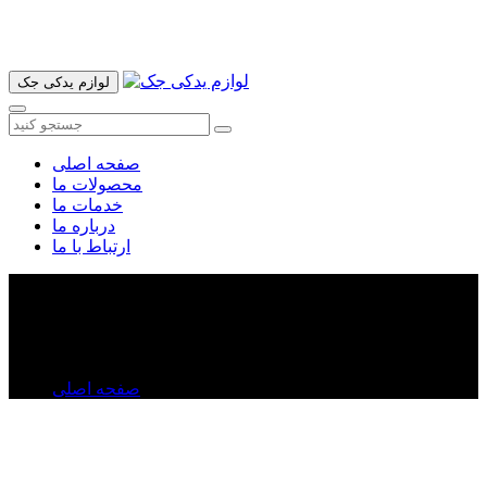
آدرس ما تهران میدان امام خمینی خیابان اکباتان پاساژ الغدیر طبقه
اول پلاک 36 فروشگاه ایرانمهر میباشد ارسال پیک موتوری و ارسال
به شهرستان انجام میشود 09193937035
لوازم یدکی جک
صفحه اصلی
محصولات ما
خدمات ما
درباره ما
ارتباط با ما
گردگیر پلوس چرخ لیفان X۶۰
گردگیر پلوس چرخ لیفان X۶۰
صفحه اصلی