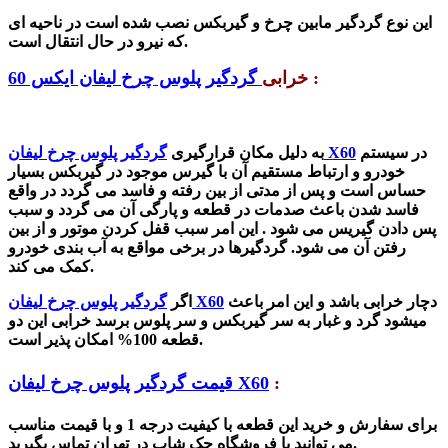
این نوع گردگیر مابین چرخ و گیربکس نصب شده است در ناحیه ای
که نیرو در حال انتقال است.
:
خرابی
گردگیر پلوس چرخ لیفان ایکس 60
در سیستم
گردگیر پلوس چرخ لیفان X60
به دلیل مکان قرارگیری
خودرو و ارتباط مستقیم آن با گیرس موجود در گیربکس بسیار
حساس است و پس از مدتی از بین رفته و فاسد می گردد در واقع
فاسد شدن باعث صدمات در قطعه و پارگی آن می گردد و سبب
پس دادن گیریس می شود . این امر سبب قفل کردن موتور و از بین
رفتن آن می شود. گردگیرها در برخی مواقع به آب بندی خودرو
کمک می کند.
دچار خرابی باشد و این امر باعث
گردگیر پلوس چرخ لیفان X60
اگر
میشود گرد و غبار به سر گیربکس و
سر پلوس
برسد خرابی این دو
قطعه 100% امکان پذیر است.
:
قیمت گردگیر پلوس چرخ لیفان X60
برای سفارش و خرید این قطعه با کیفیت درجه 1 و با قیمت مناسب
می توانید با فروشگاه جک شاپ در تهران تماس بگیرید.