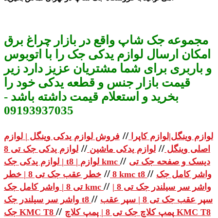
مجموعه جک شاپ واقع در بازار چراغ برق
امکان ارسال لوازم یدکی جک را با اتوبوس
و باربری برای شما مشتریان عزیز دارد زیر
قیمت بازار جنس و قطعه یدکی خود را
بخرید و استعلام قیمت داشته باشد -
09193937035
//
لوازم وینگل|لوازم کاپرا
فروش لوازم یدکی وینگل | لوازم
//
//
اصلی وینگل
لوازم یدکی ماشین
لوازم یدکی جک تی 8
//
دیسک و صفحه جک تی
| لوازم یدکی جک t8 | لوازم kmc
//
//
واشر کامل جک
خطر عقب جک تی 8 | خطر kmc t8
8
//
واشر سر سیلندر جک تی 8 |
تی 8 | واشر کامل جک kmc
//
سپر عقب جک تی 8 | سپر عقب
واشر سر سیلندر جک t8
//
پمپ کلاچ جک تی 8 | پمپ کلاچ KMC T8
جک KMC T8