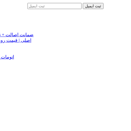
ثبت ایمیل
خرید تسمه تایم جک J5 اصلی اتومات | قیمت تسمه تایم JAC J5 + ضمانت اصالت
تسمه دینام جک S5 اص
دینام جک J5 | خرید و قیمت دینام جک J5 اتوماتیک | دینام جک J5 اتومات