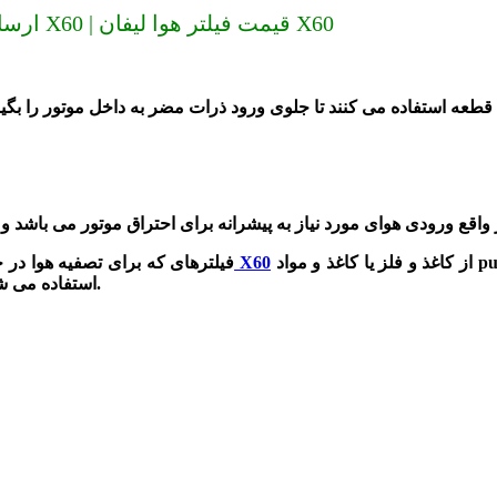
ارسال به سراسر کشور (دیگر گران نخرید) فیلتر هوا لیفان X60 | قیمت فیلتر هوا لیفان X60
طعه استفاده می کنند تا جلوی ورود ذرات مضر به داخل موتور را بگیرد
از کاغذ و فلز یا کاغذ و مواد pu استفاده می‌شود. البته در بعضی از فیلترهای هوا به جای کاغذ از نمد
X60
فیلتر هوا لیفان
فیلترهای که برای تصفیه هوا در خو
استفاده می شوند. این فیلترها می‌توانند ذرات تا 20 میکرون را از هوا جداسازی کنند.