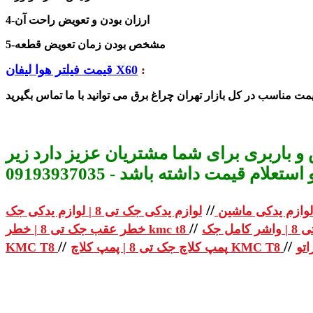
ارزان بودن و تعویض راحت آن
4-
5-مشخص بودن زمان تعویض قطعه
:
X60
قیمت فیلتر هوا لیفان
و باربری برای شما مشتریان عزیز دارد زیر
م قیمت داشته باشد - 09193937035
//
لوازم یدکی ماشین
//
خطر عقب جک تی 8 | خطر kmc t8
//
//
پمپ کلاچ جک تی 8 | پمپ کلاچ KMC T8
KMC T8