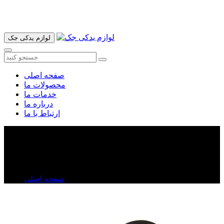
آدرس ما تهران میدان امام خمینی خیابان اکباتان پاساژ الغدیر طبقه
اول پلاک 36 فروشگاه ایرانمهر میباشد ارسال پیک موتوری و ارسال
به شهرستان انجام میشود 09193937035
لوازم یدکی جک
صفحه اصلی
محصولات ما
خدمات ما
درباره ما
ارتباط با ما
قاب تسمه تایم وسطی لیفان X۵۰
قاب تسمه تایم وسطی لیفان X۵۰
صفحه اصلی