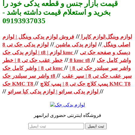
قیمت بازار جنس و قطعه یدکی خود را
بخرید و استعلام قیمت داشته باشد -
09193937035
//
لوازم وینگل|لوازم کاپرا
فروش لوازم یدکی وینگل | لوازم
//
//
اصلی وینگل
لوازم یدکی ماشین
لوازم یدکی جک تی 8
//
دیسک و صفحه جک تی
| لوازم یدکی جک t8 | لوازم kmc
//
//
واشر کامل جک
خطر عقب جک تی 8 | خطر kmc t8
8
//
واشر سر سیلندر جک تی 8 |
تی 8 | واشر کامل جک kmc
//
سپر عقب جک تی 8 | سپر عقب
واشر سر سیلندر جک t8
//
پمپ کلاچ جک تی 8 | پمپ کلاچ KMC T8
جک KMC T8
//
//
لوازم یدکی سراتو | لوازم یدکی کیا سراتو
فروشگاه اینترنتی حضوری ایرانمهر
ثبت ایمیل