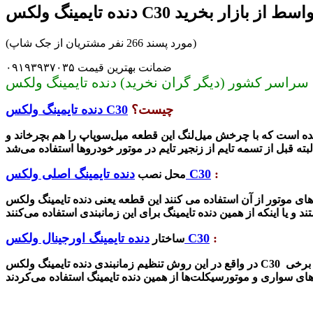
گ ولکس C30 بدون واسط از بازار بخرید
(مورد پسند 266 نفر مشتریان از جک شاپ)
ضمانت بهترین قیمت ۰۹۱۹۳۹۳۷۰۳۵
چیست؟
دنده تایمینگ ولکس C30
شده است که با چرخش میل‌لنگ این قطعه میل‌سوپاپ را هم بچرخاند و
:
دنده تایمینگ اصلی ولکس C30
محل نصب
تفاده می کنند این قطعه یعنی دنده تایمینگ ولکس C30 است. که بیشتر در خودروهای
:
دنده تایمینگ اورجینال ولکس C30
ساختار
نولوژی البته تکنولوژی جدیدی به حساب نمی‌آمد و در دوره 70 در برخی
دنده تایمینگ ولکس C30
در واقع در این روش تنظیم زمانبندی