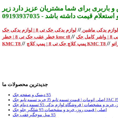
و باربری برای شما مشتریان عزیز دارد زیر
م قیمت داشته باشد - 09193937035
//
لوازم یدکی ماشین
//
خطر عقب جک تی 8 | خطر kmc t8
//
//
پمپ کلاچ جک تی 8 | پمپ کلاچ KMC T8
KMC T8
جدیدترین محصولات ما
دیسک و صفحه جک S5
لی | قیمت روز، خرید و مشخصات | فروشگاه لوازم یدکی
شلگیر جلو جک S5 اصلی | قیمت روز، خرید و مشخصات
میل موجگیرعقب جک S5