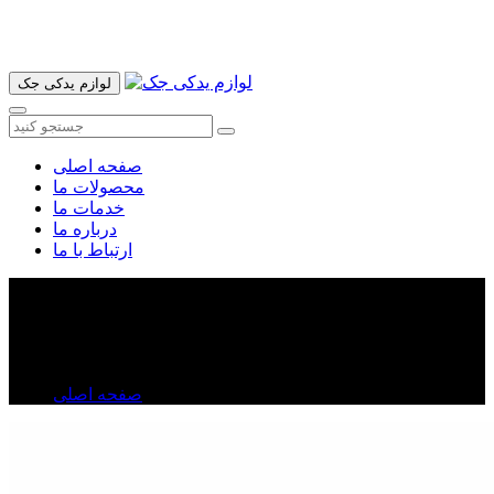
آدرس ما تهران میدان امام خمینی خیابان اکباتان پاساژ الغدیر طبقه
اول پلاک 36 فروشگاه ایرانمهر میباشد ارسال پیک موتوری و ارسال
به شهرستان انجام میشود 09193937035
لوازم یدکی جک
صفحه اصلی
محصولات ما
خدمات ما
درباره ما
ارتباط با ما
تسمه دینام لیفان ۶۲۰
تسمه دینام لیفان ۶۲۰
صفحه اصلی