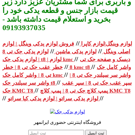
و باربری برای شما مشتریان عزیز دارد زیر
قیمت بازار جنس و قطعه یدکی خود را
بخرید و استعلام قیمت داشته باشد -
09193937035
//
لوازم وینگل|لوازم کاپرا
فروش لوازم یدکی وینگل | لوازم
//
//
اصلی وینگل
لوازم یدکی ماشین
لوازم یدکی جک تی 8
//
دیسک و صفحه جک تی
| لوازم یدکی جک t8 | لوازم kmc
//
//
واشر کامل جک
خطر عقب جک تی 8 | خطر kmc t8
8
//
واشر سر سیلندر جک تی 8 |
تی 8 | واشر کامل جک kmc
//
سپر عقب جک تی 8 | سپر عقب
واشر سر سیلندر جک t8
//
پمپ کلاچ جک تی 8 | پمپ کلاچ KMC T8
جک KMC T8
//
//
لوازم یدکی سراتو | لوازم یدکی کیا سراتو
فروشگاه اینترنتی حضوری ایرانمهر
ثبت ایمیل