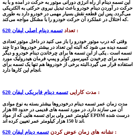
این تسمه دینام از راه انرژی دورانی موتور به حرکت در آمده و با به
حرکت در آوردن دینام خودرو باعث تبدیل نیروی حرکتی به الکتریکی
می‌گردد. پس این قطعه نقش بسیار مهمی در خودرو دارد به طوری
که اختلال در عملکرد آن حرکت خودرو را با مشکل مواجه می‌کند.
:
تعداد
تسمه دینام اصلی لیفان 620
وقتی که درب موتور خودرو را باز می کنید در داخل موتور تعدادی
تسمه دیده می شود که البته این تعداد در بیشتر خودروها دو تا چند
تسمه است . یکی از ابن تسمه ها برای چرخاندن
دینام خودرو
و دیگر
تسمه برای چرخیدن کمپرسور کولر و پمپ فرمان هیدرولیک مورد
استفاده قرار می گیرد.البته برخی از خودروها هم تنها یک تسمه برای
انجام این کارها دارد.
:
مدت کارایی
تسمه دینام فابریکی لیفان 620
مدت زمان عمر تسمه دینام درخودروها بیشتر بسته
به نوع موادی
آن می سازند دارد
. در مورد
تسمه های قدیمی
در
حدود 80 هزار
درست شده
مواد EPDM
کیلومتر
عمر ولی برای تسمه هایی که از
عمر تعیین کرده اند.
اند تا
150 هزار کیلومتر
:
نشانه های زمان عوض کردن
تسمه دینام لیفان 620