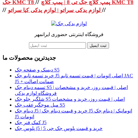
//
پمپ کلاچ جک تی 8 | پمپ کلاچ KMC T8
جک KMC T8
//
//
لوازم یدکی سراتو | لوازم یدکی کیا سراتو
فروشگاه اینترنتی حضوری ایرانمهر
ثبت ایمیل
جدیدترین محصولات ما
دیسک و صفحه جک S5
خرید تسمه تایم جک J5 اصلی اتومات | قیمت تسمه تایم JAC
J5 + ضمانت اصالت
تسمه دینام جک S5 اصلی | قیمت روز، خرید و مشخصات |
فروشگاه لوازم یدکی
شلگیر جلو جک S5 اصلی | قیمت روز، خرید و مشخصات
میل موجگیرعقب جک S5
دینام جک J5 | خرید و قیمت دینام جک J5 اتوماتیک | دینام جک
J5 اتومات
کمک فنر جک J5
پلوس جک j5 | خرید و قیمت پلوس جک جی 5