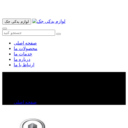
آدرس ما تهران میدان امام خمینی خیابان اکباتان پاساژ الغدیر طبقه
اول پلاک 36 فروشگاه ایرانمهر میباشد ارسال پیک موتوری و ارسال
به شهرستان انجام میشود 09193937035
لوازم یدکی جک
صفحه اصلی
محصولات ما
خدمات ما
درباره ما
ارتباط با ما
فیلتر هوا ولکس C۳۰
فیلتر هوا ولکس C۳۰
صفحه اصلی