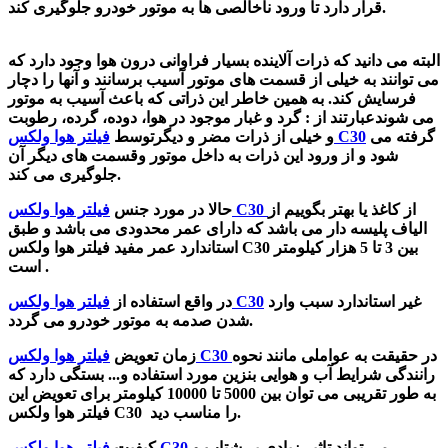
قرار دارد تا ورود ناخالصی ها به موتور خودرو جلوگیری کند.
البته می دانید که ذرات آلاینده بسیار فراوانی درون هوا وجود دارد که
می توانند به خیلی از قسمت های موتور آسیب برسانند و آنها را دچار
فرسایش کند. به همین خاطر این ذراتی که باعث آسیب به موتور
می شوندعبارتند از : گرد و غبار موجود در هوا، دوده، گرده، رطوبت
گرفته می
فیلتر هوا ولکس C30
و خیلی از ذرات مضر و دیگرتوسط
شود
و از ورود این ذرات به داخل موتور وقسمت های دیگر آن
جلوگیری می کند.
از کاغذ یا بهتر بگوییم از
فیلتر هوا ولکس C30
حالا در مورد جنس
الیاف پلیسه دار می باشد که دارای عمر محدودی می باشد و طبق
استاندارد عمر مفید فیلتر هوا ولکس C30 بین 3 تا 5 هزار کیلومتر
است .
غیر استاندارد سبب وارد
فیلتر هوا ولکس C30
در واقع استفاده از
شدن صدمه به موتور خودرو می گردد.
در حقیقت به عواملی مانند نحوه
فیلتر هوا ولکس C30
زمان تعویض
رانندگی شرایط آب و هوایی بنزین مورد استفاده و... بستگی دارد که
به طور تقریبی می توان بین 5000 تا 10000 کیلومتر برای تعویض این
فیلتر هوا ولکس C30 را مناسب دید.
می تواند تاثیر زیادی بر شتاب و
فیلتر هوا ولکس C30
کیفیت