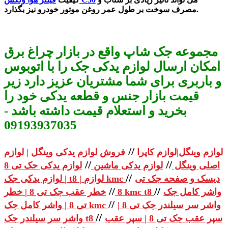
مصرف سوخت بر طول عمر روغن موتور خودرو نیز بگذارد.
مجموعه جک شاپ واقع در بازار چراغ برق
امکان ارسال لوازم یدکی جک را با اتوبوس
و باربری برای شما مشتریان عزیز دارد زیر
قیمت بازار جنس و قطعه یدکی خود را
بخرید و استعلام قیمت داشته باشد -
09193937035
//
لوازم وینگل|لوازم کاپرا
فروش لوازم یدکی وینگل | لوازم
//
//
اصلی وینگل
لوازم یدکی ماشین
لوازم یدکی جک تی 8
//
دیسک و صفحه جک تی
| لوازم یدکی جک t8 | لوازم kmc
//
//
واشر کامل جک
خطر عقب جک تی 8 | خطر kmc t8
8
//
واشر سر سیلندر جک تی 8 |
تی 8 | واشر کامل جک kmc
//
سپر عقب جک تی 8 | سپر عقب
واشر سر سیلندر جک t8