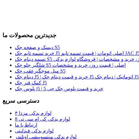
جدیدترین محصولات ما
دیسک و صفحه جک S5
لی | قیمت روز، خرید و مشخصات | فروشگاه لوازم یدکی
شلگیر جلو جک S5 اصلی | قیمت روز، خرید و مشخصات
میل موجگیرعقب جک S5
کمک فنر جک J5
پلوس جک j5 | خرید و قیمت پلوس جک جی 5
دسترسی سریع
لوازم یدکی مزدا ۳
لوازم یدکی کی ام سی تی 8
ارتباط با ما
لوازم یدکی فیدلیتی
لوازم یدکی میتسوبیشی اوتلندر