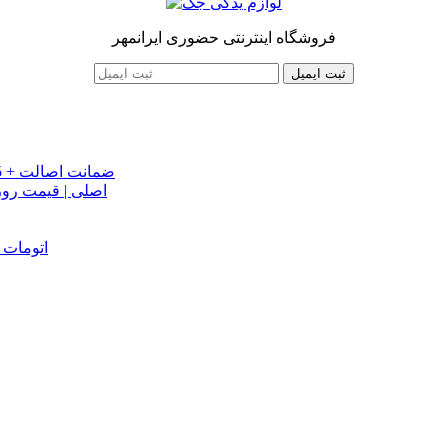
فروشگاه اینترنتی حضوری ایرانمهر
ثبت ایمیل
خرید تسمه تایم جک J5 اصلی اتومات | قیمت تسمه تایم JAC J5 + ضمانت اصالت
تسمه دینام جک S5 اص
دینام جک J5 | خرید و قیمت دینام جک J5 اتوماتیک | دینام جک J5 اتومات