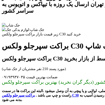
 تهران ارسال یک روزه با تیپاکس و اتویوس به
سراسر کشور
زیر قیمت بازار براکت سپرجلو ولکس C30 خرید کنید
ه جک شاپ
کس C30 بدون واسط از بازار بخرید
(مورد پسند 210 نفر مشتریان از جک شاپ)
ضمانت بهترین قیمت ۰۹۱۹۳۹۳۷۰۳۵
ی، لولایی و یا پیچی به آن وصل میشود .البته این براکت ها در سمت
که در قسمت وسطی سپر جلو خودرو تعبیه می شود که علاوه بر تحمل وزن سپر با قرار گرفتن میان سپر و بدنه در بسیاری اوقات مانع از رسیدن آسیب به
براکت سپرجلو ولکس C30
راست و چپ می باشد .
بدنه می شود.