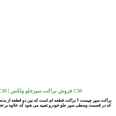
ارسال به سراسر کشور (دیگر گران نخرید) بهترین براکت سپرجلو ولکس C30 | براکت سپرجلو اصلی ولکس C30 | فروش براکت سپرجلو ولکس C30
براکت سپر چیست ؟ براکت قطعه ای است که بین دو قطعه از بدن