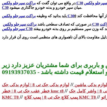
سپرجلو ولکس
براکت سپرجلو ولکس C30
در واقع می توان گفت که
میان سپر خودرو و بدنه خودرو جاگذاری میشود.
C30
0
براکت سپرجلو ولکس C30
باید بدانید که وظیفه
اکت
براکت سپرجلو ولکس C30
در صورتی که تصادف سطحی باشد
سپرجلو ولکس C30
و باربری برای شما مشتریان عزیز دارد زیر
م قیمت داشته باشد - 09193937035
//
لوازم یدکی ماشین
//
خطر عقب جک تی 8 | خطر kmc t8
//
//
پمپ کلاچ جک تی 8 | پمپ کلاچ KMC T8
KMC T8