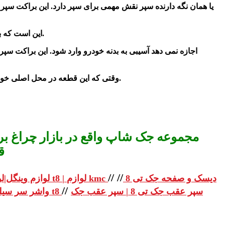
یا همان نگه دارنده سپر نقش مهمی برای سپر دارد. این
براکت سپر
این است که با متصل شدن به بدنه خودرو و ایجاد فاصله ای میان سپر خودرو و بدنه از آنها محافظت کند.
اجازه نمی دهد آسیبی به بدنه خودرو وارد شود. این براکت سپر
وقتی که این قطعه در محل اصلی خود یعنی در قست سپر قرار میگیرد مقاومت بالایی از خود نشان میدهد. دلیل مقاومت بالای آن ناهمواری های منظمی است روی آن قرار دارد.
مجموعه جک شاپ واقع در بازار چراغ برق
ق
//
//
دیسک و صفحه جک تی 8
لوازم یدکی جک تی 8 | لوازم یدکی جک t8 | لوازم kmc
لوازم وینگل|لو
//
سپر عقب جک تی 8 | سپر عقب جک
واشر سر سیلندر جک تی 8 | واشر سر سیلندر جک t8